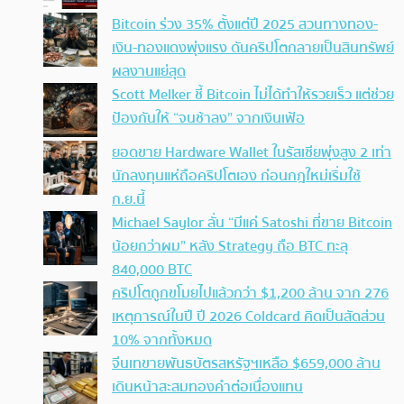
Bitcoin ร่วง 35% ตั้งแต่ปี 2025 สวนทางทอง-
เงิน-ทองแดงพุ่งแรง ดันคริปโตกลายเป็นสินทรัพย์
ผลงานแย่สุด
Scott Melker ชี้ Bitcoin ไม่ได้ทำให้รวยเร็ว แต่ช่วย
ป้องกันให้ “จนช้าลง” จากเงินเฟ้อ
ยอดขาย Hardware Wallet ในรัสเซียพุ่งสูง 2 เท่า
นักลงทุนแห่ถือคริปโตเอง ก่อนกฎใหม่เริ่มใช้
ก.ย.นี้
Michael Saylor ลั่น “มีแค่ Satoshi ที่ขาย Bitcoin
น้อยกว่าผม” หลัง Strategy ถือ BTC ทะลุ
840,000 BTC
คริปโตถูกขโมยไปแล้วกว่า $1,200 ล้าน จาก 276
เหตุการณ์ในปี ปี 2026 Coldcard คิดเป็นสัดส่วน
10% จากทั้งหมด
จีนเทขายพันธบัตรสหรัฐฯเหลือ $659,000 ล้าน
เดินหน้าสะสมทองคำต่อเนื่องแทน