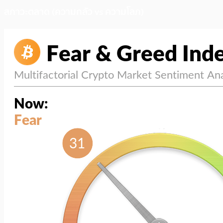
สภาวะตลาด (ความกลัว vs ความโลภ)