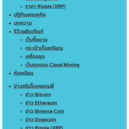
ราคา Ripple (XRP)
ปฏิทินเศรษฐกิจ
บทความ
รีวิวผลิตภัณฑ์
เว็บซื้อขาย
กระเป๋าเก็บเหรียญ
เครื่องขุด
เว็บขุดแบบ Cloud Mining
ห้องเรียน
ข่าวคริปโตเคอเรนซี่
ข่าว Bitcoin
ข่าว Ethereum
ข่าว Binance Coin
ข่าว Dogecoin
ข่าว Ripple (XRP)