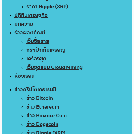
ราคา Ripple (XRP)
ปฏิทินเศรษฐกิจ
บทความ
รีวิวผลิตภัณฑ์
เว็บซื้อขาย
กระเป๋าเก็บเหรียญ
เครื่องขุด
เว็บขุดแบบ Cloud Mining
ห้องเรียน
ข่าวคริปโตเคอเรนซี่
ข่าว Bitcoin
ข่าว Ethereum
ข่าว Binance Coin
ข่าว Dogecoin
ข่าว Ripple (XRP)