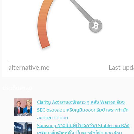
ประเด็นล่าสุด
Clarity Act อาจชะงักยาว ๆ หลัง Warren ร้อง
SEC ตรวจสอบเหรียญมีมของทรัมป์ เพราะทำนัก
ลงทุนขาดทุนยับ
Samsung อาจเป็นผู้นำแจกจ่าย Stablecoin หลัง
เตรียมเพิ่มฟีเจอร์ใหม่ในสมาร์ทโฟน 800 ล้าน