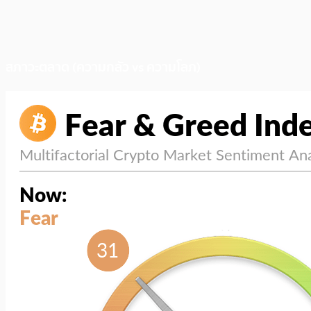
สภาวะตลาด (ความกลัว vs ความโลภ)