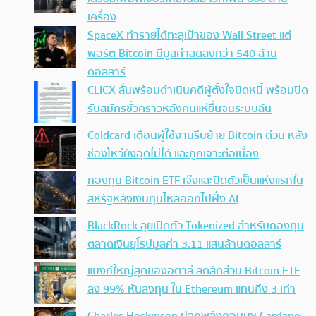
เครื่อง
SpaceX ทำรายได้ทะลุเป้าของ Wall Street แต่
พอร์ต Bitcoin มีมูลค่าลดลงกว่า 540 ล้าน
ดอลลาร์
CLICX ลั่นพร้อมดำเนินคดีผู้ตั้งใจบิดหนี้ พร้อมปิด
รับสมัครชั่วคราวหลังคนแห่ยื่นจนระบบล้น
Coldcard เตือนผู้ใช้งานรีบย้าย Bitcoin ด่วน หลัง
ช่องโหว่ยังอุดไม่ได้ และถูกเจาะต่อเนื่อง
กองทุน Bitcoin ETF เจ๊งและปิดตัวเป็นแห่งแรกใน
สหรัฐหลังเงินทุนไหลออกไปฝั่ง AI
BlackRock ลุยเปิดตัว Tokenized สำหรับกองทุน
ตลาดเงินยุโรปมูลค่า 3.11 แสนล้านดอลลาร์
แบงก์ใหญ่สุดของอิตาลี ลดสัดส่วน Bitcoin ETF
ลง 99% หันลงทุน ใน Ethereum แทนถึง 3 เท่า