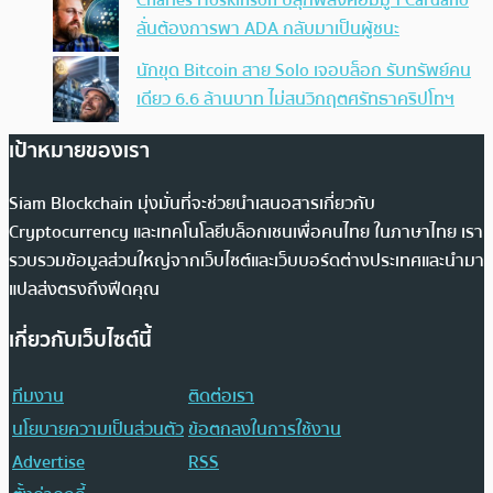
Charles Hoskinson ปลุกพลังคอมมูฯ Cardano
ลั่นต้องการพา ADA กลับมาเป็นผู้ชนะ
นักขุด Bitcoin สาย Solo เจอบล็อก รับทรัพย์คน
เดียว 6.6 ล้านบาท ไม่สนวิกฤตศรัทธาคริปโทฯ
เป้าหมายของเรา
Siam Blockchain มุ่งมั่นที่จะช่วยนำเสนอสารเกี่ยวกับ
Cryptocurrency และเทคโนโลยีบล็อกเชนเพื่อคนไทย ในภาษาไทย เรา
รวบรวมข้อมูลส่วนใหญ่จากเว็บไซต์และเว็บบอร์ดต่างประเทศและนำมา
แปลส่งตรงถึงฟีดคุณ
เกี่ยวกับเว็บไซต์นี้
ทีมงาน
ติดต่อเรา
นโยบายความเป็นส่วนตัว
ข้อตกลงในการใช้งาน
Advertise
RSS