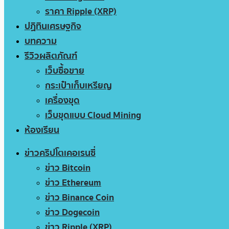
ราคา Ripple (XRP)
ปฏิทินเศรษฐกิจ
บทความ
รีวิวผลิตภัณฑ์
เว็บซื้อขาย
กระเป๋าเก็บเหรียญ
เครื่องขุด
เว็บขุดแบบ Cloud Mining
ห้องเรียน
ข่าวคริปโตเคอเรนซี่
ข่าว Bitcoin
ข่าว Ethereum
ข่าว Binance Coin
ข่าว Dogecoin
ข่าว Ripple (XRP)