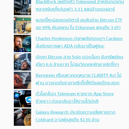
BlackRock ลุยเปิดตัว Tokenized สำหรับกองทุน
ตลาดเงินยุโรปมูลค่า 3.11 แสนล้านดอลลาร์
แบงก์ใหญ่สุดของอิตาลี ลดสัดส่วน Bitcoin ETF
ลง 99% หันลงทุน ใน Ethereum แทนถึง 3 เท่า
Charles Hoskinson ปลุกพลังคอมมูฯ Cardano
ลั่นต้องการพา ADA กลับมาเป็นผู้ชนะ
นักขุด Bitcoin สาย Solo เจอบล็อก รับทรัพย์คน
เดียว 6.6 ล้านบาท ไม่สนวิกฤตศรัทธาคริปโทฯ
Bernstein เตือนหากกฎหมาย CLARITY Act ไม่
ผ่าน อาจกดดันราคาคริปโตให้ดิ่งลงอีกระลอก
ทั่วโลกช็อก Telegram หายจาก App Store
ชั่วคราว ก่อนกลับมาใช้งานได้ปกติ
Galaxy Research ประเมินความเสียหายจาก
Coldcard อาจพุ่งสูงถึง $130 ล้าน