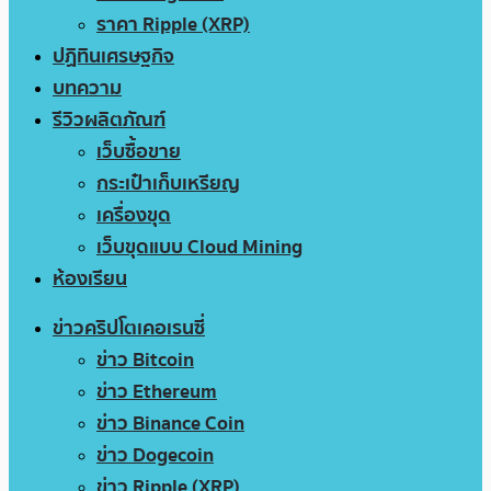
ราคา Ripple (XRP)
ปฏิทินเศรษฐกิจ
บทความ
รีวิวผลิตภัณฑ์
เว็บซื้อขาย
กระเป๋าเก็บเหรียญ
เครื่องขุด
เว็บขุดแบบ Cloud Mining
ห้องเรียน
ข่าวคริปโตเคอเรนซี่
ข่าว Bitcoin
ข่าว Ethereum
ข่าว Binance Coin
ข่าว Dogecoin
ข่าว Ripple (XRP)