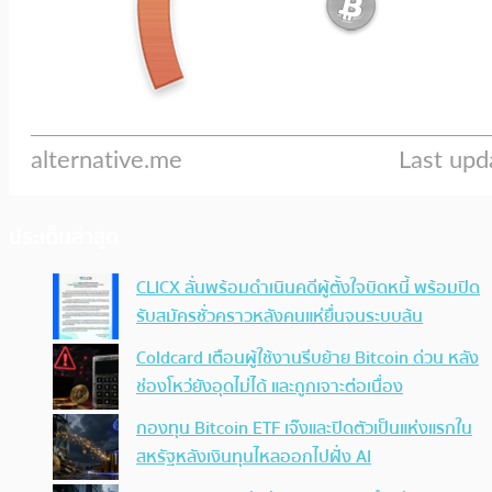
ประเด็นล่าสุด
CLICX ลั่นพร้อมดำเนินคดีผู้ตั้งใจบิดหนี้ พร้อมปิด
รับสมัครชั่วคราวหลังคนแห่ยื่นจนระบบล้น
Coldcard เตือนผู้ใช้งานรีบย้าย Bitcoin ด่วน หลัง
ช่องโหว่ยังอุดไม่ได้ และถูกเจาะต่อเนื่อง
กองทุน Bitcoin ETF เจ๊งและปิดตัวเป็นแห่งแรกใน
สหรัฐหลังเงินทุนไหลออกไปฝั่ง AI