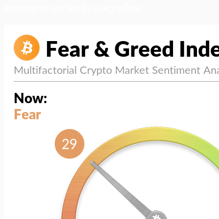
สภาวะตลาด (ความกลัว vs ความโลภ)