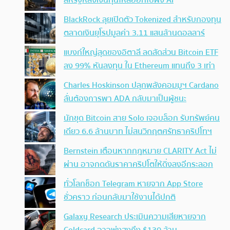
สหรัฐหลังเงินทุนไหลออกไปฝั่ง AI
BlackRock ลุยเปิดตัว Tokenized สำหรับกองทุน
ตลาดเงินยุโรปมูลค่า 3.11 แสนล้านดอลลาร์
แบงก์ใหญ่สุดของอิตาลี ลดสัดส่วน Bitcoin ETF
ลง 99% หันลงทุน ใน Ethereum แทนถึง 3 เท่า
Charles Hoskinson ปลุกพลังคอมมูฯ Cardano
ลั่นต้องการพา ADA กลับมาเป็นผู้ชนะ
นักขุด Bitcoin สาย Solo เจอบล็อก รับทรัพย์คน
เดียว 6.6 ล้านบาท ไม่สนวิกฤตศรัทธาคริปโทฯ
Bernstein เตือนหากกฎหมาย CLARITY Act ไม่
ผ่าน อาจกดดันราคาคริปโตให้ดิ่งลงอีกระลอก
ทั่วโลกช็อก Telegram หายจาก App Store
ชั่วคราว ก่อนกลับมาใช้งานได้ปกติ
Galaxy Research ประเมินความเสียหายจาก