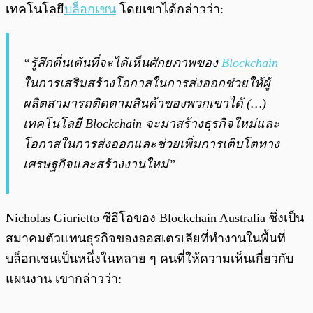
เทคโนโลยี
บล็อกเชน
โดยเขาได้กล่าวว่า:
“รู้สึกตื่นเต้นที่จะได้เห็นศักยภาพของ
Blockchain
ในการเสริมสร้างโอกาสในการส่งออกช่วยให้ผู้
ผลิตสามารถติดตามสินค้าของพวกเขาได้ (…)
เทคโนโลยี Blockchain จะมาสร้างธุรกิจใหม่และ
โอกาสในการส่งออกและช่วยเพิ่มการเติบโตทาง
เศรษฐกิจและสร้างงานใหม่”
Nicholas Giurietto ซีอีโอของ Blockchain Australia ซึ่งเป็น
สมาคมตัวแทนธุรกิจของออสเตรเลียที่ทำงานในพื้นที่
บล็อกเชนเป็นหนึ่งในหลาย ๆ คนที่ให้ความเห็นเกี่ยวกับ
แผนงาน เขากล่าวว่า: