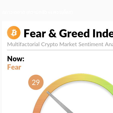
สภาวะตลาด (ความกลัว vs ความโลภ)