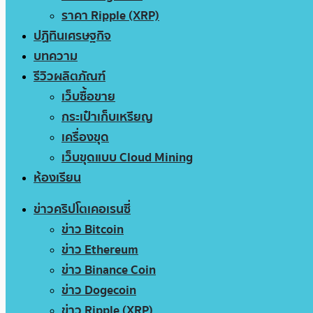
ราคา Ripple (XRP)
ปฏิทินเศรษฐกิจ
บทความ
รีวิวผลิตภัณฑ์
เว็บซื้อขาย
กระเป๋าเก็บเหรียญ
เครื่องขุด
เว็บขุดแบบ Cloud Mining
ห้องเรียน
ข่าวคริปโตเคอเรนซี่
ข่าว Bitcoin
ข่าว Ethereum
ข่าว Binance Coin
ข่าว Dogecoin
ข่าว Ripple (XRP)