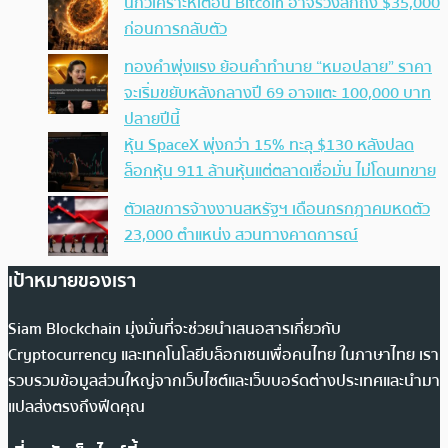
นักวิเคราะห์เตือน Bitcoin อาจร่วงลึกถึง $35,000
ก่อนการกลับตัว
ทองคำพุ่งแรง ย้อนคำทำนาย “หมอปลาย” ราคา
จะเริ่มขยับหลังกลางปี 69 อาจแตะ 100,000 บาท
ปลายปีนี้
หุ้น SpaceX พุ่งกว่า 15% ทะลุ $130 หลังปลด
ล็อกหุ้น 911 ล้านหุ้นแต่ตลาดเชื่อมั่น ไม่โดนเทขาย
ตัวเลขการจ้างงานสหรัฐฯ เดือนกรกฎาคมหดตัว
23,000 ตำแหน่ง สวนทางคาดการณ์
เป้าหมายของเรา
Siam Blockchain มุ่งมั่นที่จะช่วยนำเสนอสารเกี่ยวกับ
Cryptocurrency และเทคโนโลยีบล็อกเชนเพื่อคนไทย ในภาษาไทย เรา
รวบรวมข้อมูลส่วนใหญ่จากเว็บไซต์และเว็บบอร์ดต่างประเทศและนำมา
แปลส่งตรงถึงฟีดคุณ