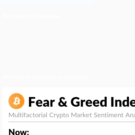
ติดตามเราบน Facebook
สภาวะตลาด (ความกลัว vs ความโลภ)