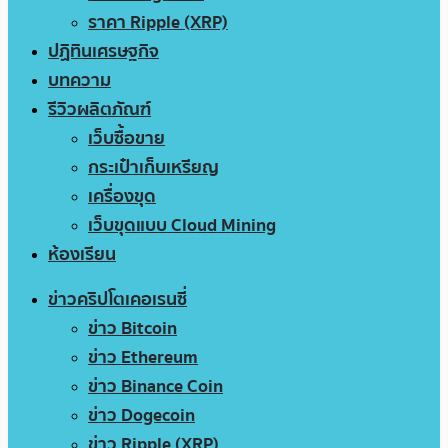
ราคา Ripple (XRP)
ปฏิทินเศรษฐกิจ
บทความ
รีวิวผลิตภัณฑ์
เว็บซื้อขาย
กระเป๋าเก็บเหรียญ
เครื่องขุด
เว็บขุดแบบ Cloud Mining
ห้องเรียน
ข่าวคริปโตเคอเรนซี่
ข่าว Bitcoin
ข่าว Ethereum
ข่าว Binance Coin
ข่าว Dogecoin
ข่าว Ripple (XRP)