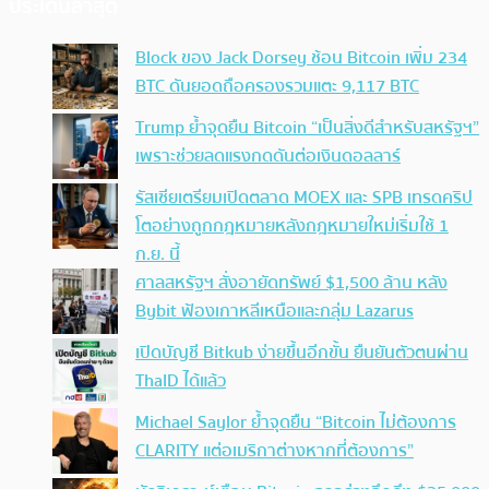
ประเด็นล่าสุด
Block ของ Jack Dorsey ช้อน Bitcoin เพิ่ม 234
BTC ดันยอดถือครองรวมแตะ 9,117 BTC
Trump ย้ำจุดยืน Bitcoin “เป็นสิ่งดีสำหรับสหรัฐฯ”
เพราะช่วยลดแรงกดดันต่อเงินดอลลาร์
รัสเซียเตรียมเปิดตลาด MOEX และ SPB เทรดคริป
โตอย่างถูกกฎหมายหลังกฎหมายใหม่เริ่มใช้ 1
ก.ย. นี้
ศาลสหรัฐฯ สั่งอายัดทรัพย์ $1,500 ล้าน หลัง
Bybit ฟ้องเกาหลีเหนือและกลุ่ม Lazarus
เปิดบัญชี Bitkub ง่ายขึ้นอีกขั้น ยืนยันตัวตนผ่าน
ThaID ได้แล้ว
Michael Saylor ย้ำจุดยืน “Bitcoin ไม่ต้องการ
CLARITY แต่อเมริกาต่างหากที่ต้องการ”