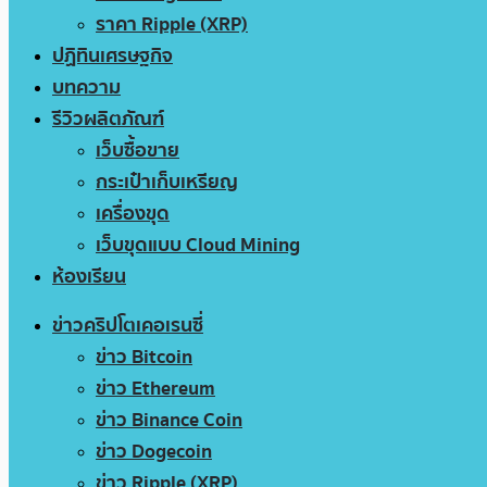
ราคา Ripple (XRP)
ปฏิทินเศรษฐกิจ
บทความ
รีวิวผลิตภัณฑ์
เว็บซื้อขาย
กระเป๋าเก็บเหรียญ
เครื่องขุด
เว็บขุดแบบ Cloud Mining
ห้องเรียน
ข่าวคริปโตเคอเรนซี่
ข่าว Bitcoin
ข่าว Ethereum
ข่าว Binance Coin
ข่าว Dogecoin
ข่าว Ripple (XRP)