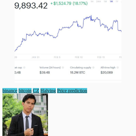
binance
bitcoin
CZ
Halving
Price prediction