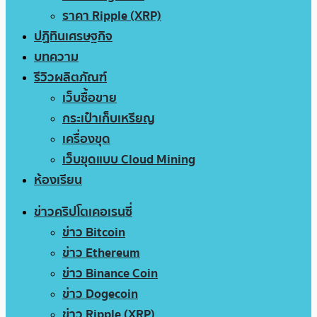
ราคา Ripple (XRP)
ปฏิทินเศรษฐกิจ
บทความ
รีวิวผลิตภัณฑ์
เว็บซื้อขาย
กระเป๋าเก็บเหรียญ
เครื่องขุด
เว็บขุดแบบ Cloud Mining
ห้องเรียน
ข่าวคริปโตเคอเรนซี่
ข่าว Bitcoin
ข่าว Ethereum
ข่าว Binance Coin
ข่าว Dogecoin
ข่าว Ripple (XRP)