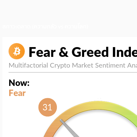
สภาวะตลาด (ความกลัว vs ความโลภ)