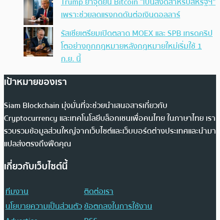
Trump ย้ำจุดยืน Bitcoin “เป็นสิ่งดีสำหรับสหรัฐฯ”
เพราะช่วยลดแรงกดดันต่อเงินดอลลาร์
รัสเซียเตรียมเปิดตลาด MOEX และ SPB เทรดคริป
โตอย่างถูกกฎหมายหลังกฎหมายใหม่เริ่มใช้ 1
ก.ย. นี้
เป้าหมายของเรา
Siam Blockchain มุ่งมั่นที่จะช่วยนำเสนอสารเกี่ยวกับ
Cryptocurrency และเทคโนโลยีบล็อกเชนเพื่อคนไทย ในภาษาไทย เรา
รวบรวมข้อมูลส่วนใหญ่จากเว็บไซต์และเว็บบอร์ดต่างประเทศและนำมา
แปลส่งตรงถึงฟีดคุณ
เกี่ยวกับเว็บไซต์นี้
ทีมงาน
ติดต่อเรา
นโยบายความเป็นส่วนตัว
ข้อตกลงในการใช้งาน