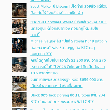
ผลงานแย่สุด
Scott Melker ชี้ Bitcoin ไม่ได้ทำให้รวยเร็ว แต่ช่วย
ป้องกันให้ “จนช้าลง” จากเงินเฟ้อ
ยอดขาย Hardware Wallet ในรัสเซียพุ่งสูง 2 เท่า
นักลงทุนแห่ถือคริปโตเอง ก่อนกฎใหม่เริ่มใช้
ก.ย.นี้
Michael Saylor ลั่น “มีแค่ Satoshi ที่ขาย Bitcoin
น้อยกว่าผม” หลัง Strategy ถือ BTC ทะลุ
840,000 BTC
คริปโตถูกขโมยไปแล้วกว่า $1,200 ล้าน จาก 276
เหตุการณ์ในปี ปี 2026 Coldcard คิดเป็นสัดส่วน
10% จากทั้งหมด
จีนเทขายพันธบัตรสหรัฐฯเหลือ $659,000 ล้าน
เดินหน้าสะสมทองคำต่อเนื่องแทน
Block ของ Jack Dorsey ช้อน Bitcoin เพิ่ม 234
BTC ดันยอดถือครองรวมแตะ 9,117 BTC