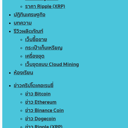
ราคา Ripple (XRP)
ปฏิทินเศรษฐกิจ
บทความ
รีวิวผลิตภัณฑ์
เว็บซื้อขาย
กระเป๋าเก็บเหรียญ
เครื่องขุด
เว็บขุดแบบ Cloud Mining
ห้องเรียน
ข่าวคริปโตเคอเรนซี่
ข่าว Bitcoin
ข่าว Ethereum
ข่าว Binance Coin
ข่าว Dogecoin
ข่าว Ripple (XRP)