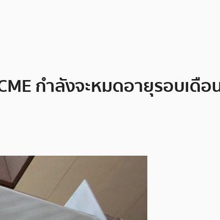
ME กำลังจะหมดอายุรอบเดือนเร็