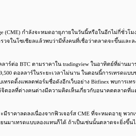
ge (CME) กำลังจะหมดอายุภายในวันนี้หรือในอีกไม่กี่ชั่ว
วจในโซเชียลแล้วพบว่ามีทั้งคนที่เชื่อว่าตลาดจะขึ้นและลงไ
64 ดอลลาร์ต่อ BTC ตามราคาใน tradingview ในอาทิตย์ที่ผ่า
ี่ 9,500 ดอลลาร์ในระยะเวลาไม่นาน ในตอนนี้การเทรดแบบขา
บเทรดดิ้งแพลตฟอร์มชื่อดังอีกเว็บอย่าง Bitfinex พบการเท
ิจิตอลที่ต่างคนต่างมีความคิดเห็นเกี่ยวกับอนาคตตลาดที่แ
จะมีราคาลดลงเนื่องจากฟิวเจอร์ส CME ที่จะหมดอายุ พว
่ยนมาเทรดแบบลองแทนก็ได้ ถ้าเป็นเช่นนั้นตลาดจะยิ่งขึ้น