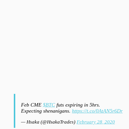
Feb CME
$BTC
futs expiring in 5hrs.
Expecting shenanigans.
https://t.co/0AtAN5r6Dr
— Hsaka (@HsakaTrades)
February 28, 2020