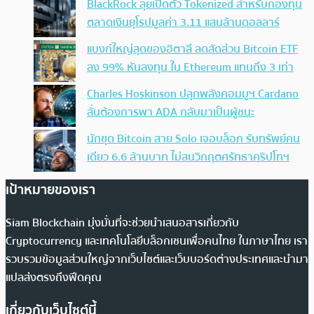
BlackRock ลุยเปิดตัว Tokenized สำหรับกองทุน
ตลาดเงินยุโรปมูลค่า 3.11 แสนล้านดอลลาร์
แบงก์ใหญ่สุดของอิตาลี ลดสัดส่วน Bitcoin ETF
ลง 99% หันลงทุน ใน Ethereum แทนถึง 3 เท่า
Charles Hoskinson ปลุกพลังคอมมูฯ Cardano
ลั่นต้องการพา ADA กลับมาเป็นผู้ชนะ
นักขุด Bitcoin สาย Solo เจอบล็อก รับทรัพย์คน
เดียว 6.6 ล้านบาท ไม่สนวิกฤตศรัทธาคริปโทฯ
เป้าหมายของเรา
Siam Blockchain มุ่งมั่นที่จะช่วยนำเสนอสารเกี่ยวกับ
Cryptocurrency และเทคโนโลยีบล็อกเชนเพื่อคนไทย ในภาษาไทย เรา
รวบรวมข้อมูลส่วนใหญ่จากเว็บไซต์และเว็บบอร์ดต่างประเทศและนำมา
แปลส่งตรงถึงฟีดคุณ
เกี่ยวกับเว็บไซต์นี้