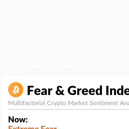
ติดตามเราบน Facebook
สภาวะตลาด (ความกลัว vs ความโลภ)