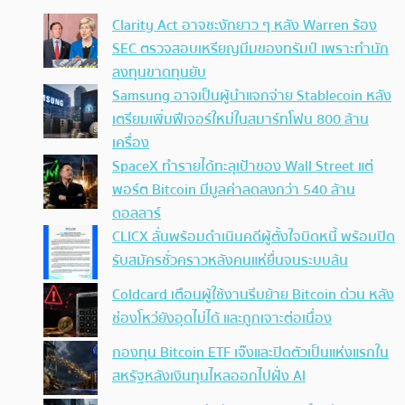
Clarity Act อาจชะงักยาว ๆ หลัง Warren ร้อง
SEC ตรวจสอบเหรียญมีมของทรัมป์ เพราะทำนัก
ลงทุนขาดทุนยับ
Samsung อาจเป็นผู้นำแจกจ่าย Stablecoin หลัง
เตรียมเพิ่มฟีเจอร์ใหม่ในสมาร์ทโฟน 800 ล้าน
เครื่อง
SpaceX ทำรายได้ทะลุเป้าของ Wall Street แต่
พอร์ต Bitcoin มีมูลค่าลดลงกว่า 540 ล้าน
ดอลลาร์
CLICX ลั่นพร้อมดำเนินคดีผู้ตั้งใจบิดหนี้ พร้อมปิด
รับสมัครชั่วคราวหลังคนแห่ยื่นจนระบบล้น
Coldcard เตือนผู้ใช้งานรีบย้าย Bitcoin ด่วน หลัง
ช่องโหว่ยังอุดไม่ได้ และถูกเจาะต่อเนื่อง
กองทุน Bitcoin ETF เจ๊งและปิดตัวเป็นแห่งแรกใน
สหรัฐหลังเงินทุนไหลออกไปฝั่ง AI