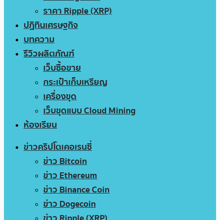
ราคา Ripple (XRP)
ปฏิทินเศรษฐกิจ
บทความ
รีวิวผลิตภัณฑ์
เว็บซื้อขาย
กระเป๋าเก็บเหรียญ
เครื่องขุด
เว็บขุดแบบ Cloud Mining
ห้องเรียน
ข่าวคริปโตเคอเรนซี่
ข่าว Bitcoin
ข่าว Ethereum
ข่าว Binance Coin
ข่าว Dogecoin
ข่าว Ripple (XRP)