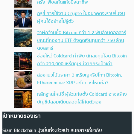
ครั้ง เพื่อสกัดแก๊งมิจฉาชีพ
กูรูชี้ การใช้งาน Crypto ในอนาคตจะราบรื่นจน
ผู้คนใช้อย่างไม่รู้ตัว
วาฬกว้านซื้อ Bitcoin กว่า 1.2 พันล้านดอลลาร์
ขณะที่กองทุน ETF ดึงดูดเงินทุนกว่า 750 ล้าน
ดอลลาร์
ช่องโหว่ Coldcard ทำพิษ นักลงทุนโอน Bitcoin
กว่า 210,000 เหรียญหนีจากกระเป๋าเก่า
ส่องแนวโน้มราคา 3 เหรียญคริปโทฯ Bitcoin,
Ethereum และ XRP จะไปทางไหนต่อ?
หลักฐานใหม่ชี้ ผู้ร่วมก่อตั้ง Coldcard อาจสร้าง
บัญชีปลอมเนียนสอดไส้โค้ดตัวเอง
เป้าหมายของเรา
Siam Blockchain มุ่งมั่นที่จะช่วยนำเสนอสารเกี่ยวกับ