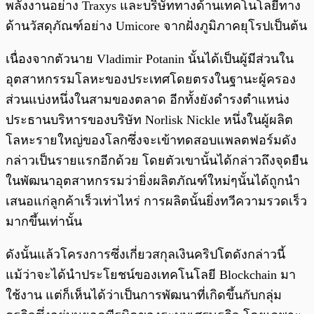
พลังงานอย่าง Traxys และบริษัททางด้านเทคโนโลยีทาง
ด้านวัสดุภัณฑ์อย่าง Umicore จากฝั่งภูมิภาคยุโรปเป็นต้น
เนื่องจากตัวนาย Vladimir Potanin นั้นได้เป็นผู้มีส่วนใน
อุตสาหกรรมโลหะของประเทศโดยตรงในฐานะผู้ครอง
ส่วนแบ่งหนึ่งในสามของตลาด อีกทั้งยังดำรงตำแหน่ง
ประธานบริหารของบริษัท Norlisk Nickle หนึ่งในผู้ผลิต
โลหะรายใหญ่ของโลกซึ่งจะเข้าทดสอบแพลตฟอร์มดัง
กล่าวเป็นรายแรกอีกด้วย โดยตัวเขานั้นได้กล่าวถึงจุดยืน
ในพัฒนาอุตสาหกรรมว่ายิ่งผลิตภัณฑ์ใหม่ๆนั้นได้ถูกนำ
เสนอแก่ลูกค้าเร็วเท่าไหร่ การผลิตนั้นยิ่งทวีความรวดเร็ว
มากขึ้นเท่านั้น
ดังนั้นแล้วโครงการซึ่งเกี่ยวสกุลเงินคริปโตดังกล่าวนี้
แม้ว่าจะได้นำประโยชน์ของเทคโนโลยี Blockchain มา
ใช้งาน แต่ก็เห็นได้ว่าเป็นการพัฒนาที่เกิดขึ้นกับกลุ่ม