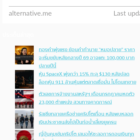
ประเด็นล่าสุด
ทองคำพุ่งแรง ย้อนคำทำนาย “หมอปลาย” ราคา
จะเริ่มขยับหลังกลางปี 69 อาจแตะ 100,000 บาท
ปลายปีนี้
หุ้น SpaceX พุ่งกว่า 15% ทะลุ $130 หลังปลด
ล็อกหุ้น 911 ล้านหุ้นแต่ตลาดเชื่อมั่น ไม่โดนเทขาย
ตัวเลขการจ้างงานสหรัฐฯ เดือนกรกฎาคมหดตัว
23,000 ตำแหน่ง สวนทางคาดการณ์
รัสเซียทลายเครือข่ายคริปโตเถื่อน หลังพบหลอก
เงินประชาชนส่งไปเป็นท่อน้ำเลี้ยงยูเครน
ญี่ปุ่นคุมเข้มคริปโต เสนอให้ชะลอการถอนเงินทุก