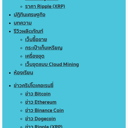
ราคา Ripple (XRP)
ปฏิทินเศรษฐกิจ
บทความ
รีวิวผลิตภัณฑ์
เว็บซื้อขาย
กระเป๋าเก็บเหรียญ
เครื่องขุด
เว็บขุดแบบ Cloud Mining
ห้องเรียน
ข่าวคริปโตเคอเรนซี่
ข่าว Bitcoin
ข่าว Ethereum
ข่าว Binance Coin
ข่าว Dogecoin
ข่าว Ripple (XRP)