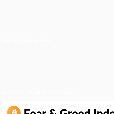
ติดตามเราบน Facebook
สภาวะตลาด (ความกลัว vs ความโลภ)