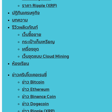
ราคา Ripple (XRP)
ปฏิทินเศรษฐกิจ
บทความ
รีวิวผลิตภัณฑ์
เว็บซื้อขาย
กระเป๋าเก็บเหรียญ
เครื่องขุด
เว็บขุดแบบ Cloud Mining
ห้องเรียน
ข่าวคริปโตเคอเรนซี่
ข่าว Bitcoin
ข่าว Ethereum
ข่าว Binance Coin
ข่าว Dogecoin
ข่าว Ripple (XRP)