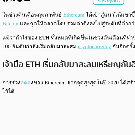
ฟังสรุปข่าว
พร้อมเล่น
ในช่วงต้นเดือนกุมภาพันธ์
Ethereum
ได้เข้าสู่แนวโน้มขาข
Bitcoin
และฉุดให้ตลาดโดยรวมดำดิ่งลงไปสู่ระดับที่ต่ำกว่
แม้ว่ากำไรของ ETH ทั้งหมดที่เกิดขึ้นในช่วงต้นเดือนที่ผ่
100 อันดับกำลังเริ่มกลับมาสะสม
cryptocurrency
กันอีกครั้
เจ้ามือ ETH เริ่มกลับมาสะสมเหรียญกันอี
การร่วง
ลดล
งของ Ethereum จากจุดสูงสุดในปี 2020 ได้สร
ไว้ได้