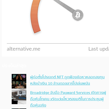
ประเด็นล่าสุด
ผู้ก่อตั้งโปรเจกต์ NFT ถูกฟ้องข้อหาหลอกลงทุน
หลังนำเงิน 10 ล้านดอลลาร์ไปเล่นพนัน
Broadridge จับมือ Payward Services เปิดทางผู้
ถือหุ้นโทเคน xStocksโหวตลงมติในการประชุมผู้
ถือหุ้นจริง