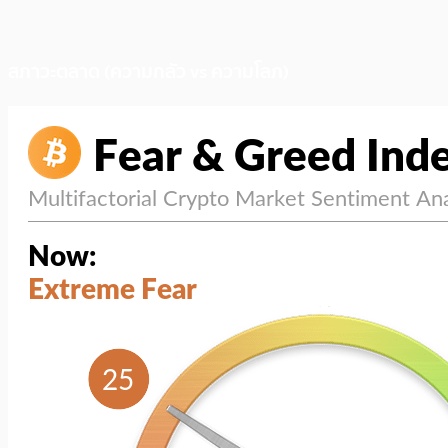
สภาวะตลาด (ความกลัว vs ความโลภ)