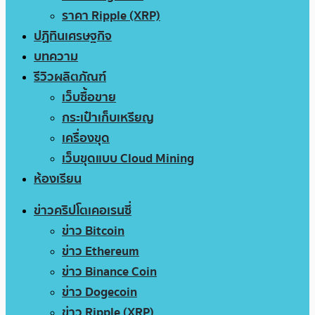
ราคา Ripple (XRP)
ปฏิทินเศรษฐกิจ
บทความ
รีวิวผลิตภัณฑ์
เว็บซื้อขาย
กระเป๋าเก็บเหรียญ
เครื่องขุด
เว็บขุดแบบ Cloud Mining
ห้องเรียน
ข่าวคริปโตเคอเรนซี่
ข่าว Bitcoin
ข่าว Ethereum
ข่าว Binance Coin
ข่าว Dogecoin
ข่าว Ripple (XRP)