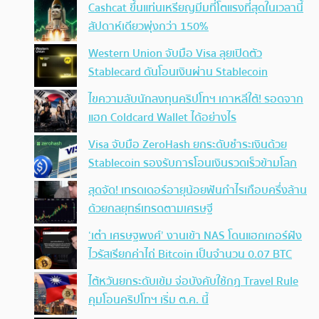
Cashcat ขึ้นแท่นเหรียญมีมที่โตแรงที่สุดในเวลานี้
สัปดาห์เดียวพุ่งกว่า 150%
Western Union จับมือ Visa ลุยเปิดตัว
Stablecard ดันโอนเงินผ่าน Stablecoin
ไขความลับนักลงทุนคริปโทฯ เกาหลีใต้! รอดจาก
แฮก Coldcard Wallet ได้อย่างไร
Visa จับมือ ZeroHash ยกระดับชำระเงินด้วย
Stablecoin รองรับการโอนเงินรวดเร็วข้ามโลก
สุดจัด! เทรดเดอร์อายุน้อยฟันกำไรเกือบครึ่งล้าน
ด้วยกลยุทธ์เทรดตามเศรษฐี
‘เต๋า เศรษฐพงศ์’ งานเข้า NAS โดนแฮกเกอร์ฝัง
ไวรัสเรียกค่าไถ่ Bitcoin เป็นจำนวน 0.07 BTC
ไต้หวันยกระดับเข้ม จ่อบังคับใช้กฏ Travel Rule
คุมโอนคริปโทฯ เริ่ม ต.ค. นี้