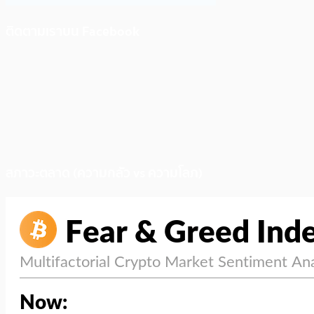
ติดตามเราบน Facebook
สภาวะตลาด (ความกลัว vs ความโลภ)