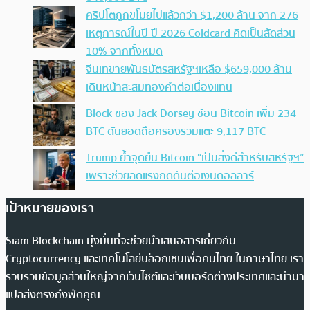
คริปโตถูกขโมยไปแล้วกว่า $1,200 ล้าน จาก 276
เหตุการณ์ในปี ปี 2026 Coldcard คิดเป็นสัดส่วน
10% จากทั้งหมด
จีนเทขายพันธบัตรสหรัฐฯเหลือ $659,000 ล้าน
เดินหน้าสะสมทองคำต่อเนื่องแทน
Block ของ Jack Dorsey ช้อน Bitcoin เพิ่ม 234
BTC ดันยอดถือครองรวมแตะ 9,117 BTC
Trump ย้ำจุดยืน Bitcoin “เป็นสิ่งดีสำหรับสหรัฐฯ”
เพราะช่วยลดแรงกดดันต่อเงินดอลลาร์
เป้าหมายของเรา
Siam Blockchain มุ่งมั่นที่จะช่วยนำเสนอสารเกี่ยวกับ
Cryptocurrency และเทคโนโลยีบล็อกเชนเพื่อคนไทย ในภาษาไทย เรา
รวบรวมข้อมูลส่วนใหญ่จากเว็บไซต์และเว็บบอร์ดต่างประเทศและนำมา
แปลส่งตรงถึงฟีดคุณ