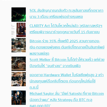
SOL ส่งสัญญาณกลับตัว ทะลุเส้นขาลงที่กดราคา
นาน 3 เดือน เตรียมพุ่งอย่างรุนแรง
CLARITY Act ได้วันโหวตใหม่แล้ว วุฒิสภาสหรัฐฯ
เตรียมพิจารณาร่างกฎหมายวันที่ 15 กันยายน
Bitcoin ร่วง 35% ตั้งแต่ปี 2025 สวนทางทอง-
เงิน-ทองแดงพุ่งแรง ดันคริปโตกลายเป็นสินทรัพย์
ผลงานแย่สุด
Scott Melker ชี้ Bitcoin ไม่ได้ทำให้รวยเร็ว แต่ช่วย
ป้องกันให้ “จนช้าลง” จากเงินเฟ้อ
ยอดขาย Hardware Wallet ในรัสเซียพุ่งสูง 2 เท่า
นักลงทุนแห่ถือคริปโตเอง ก่อนกฎใหม่เริ่มใช้
ก.ย.นี้
Michael Saylor ลั่น “มีแค่ Satoshi ที่ขาย Bitcoin
น้อยกว่าผม” หลัง Strategy ถือ BTC ทะลุ
840,000 BTC