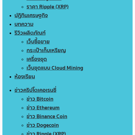
ราคา Ripple (XRP)
ปฏิทินเศรษฐกิจ
บทความ
รีวิวผลิตภัณฑ์
เว็บซื้อขาย
กระเป๋าเก็บเหรียญ
เครื่องขุด
เว็บขุดแบบ Cloud Mining
ห้องเรียน
ข่าวคริปโตเคอเรนซี่
ข่าว Bitcoin
ข่าว Ethereum
ข่าว Binance Coin
ข่าว Dogecoin
ข่าว Ripple (XRP)