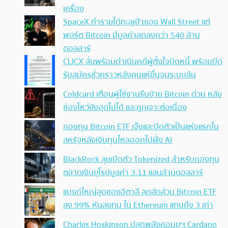
เครื่อง
SpaceX ทำรายได้ทะลุเป้าของ Wall Street แต่
พอร์ต Bitcoin มีมูลค่าลดลงกว่า 540 ล้าน
ดอลลาร์
CLICX ลั่นพร้อมดำเนินคดีผู้ตั้งใจบิดหนี้ พร้อมปิด
รับสมัครชั่วคราวหลังคนแห่ยื่นจนระบบล้น
Coldcard เตือนผู้ใช้งานรีบย้าย Bitcoin ด่วน หลัง
ช่องโหว่ยังอุดไม่ได้ และถูกเจาะต่อเนื่อง
กองทุน Bitcoin ETF เจ๊งและปิดตัวเป็นแห่งแรกใน
สหรัฐหลังเงินทุนไหลออกไปฝั่ง AI
BlackRock ลุยเปิดตัว Tokenized สำหรับกองทุน
ตลาดเงินยุโรปมูลค่า 3.11 แสนล้านดอลลาร์
แบงก์ใหญ่สุดของอิตาลี ลดสัดส่วน Bitcoin ETF
ลง 99% หันลงทุน ใน Ethereum แทนถึง 3 เท่า
Charles Hoskinson ปลุกพลังคอมมูฯ Cardano