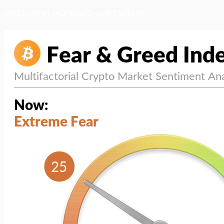
สภาวะตลาด (ความกลัว vs ความโลภ)