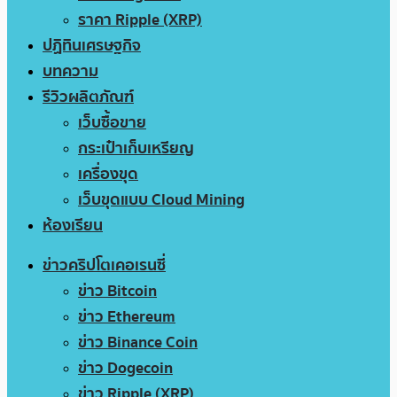
ราคา Ripple (XRP)
ปฏิทินเศรษฐกิจ
บทความ
รีวิวผลิตภัณฑ์
เว็บซื้อขาย
กระเป๋าเก็บเหรียญ
เครื่องขุด
เว็บขุดแบบ Cloud Mining
ห้องเรียน
ข่าวคริปโตเคอเรนซี่
ข่าว Bitcoin
ข่าว Ethereum
ข่าว Binance Coin
ข่าว Dogecoin
ข่าว Ripple (XRP)