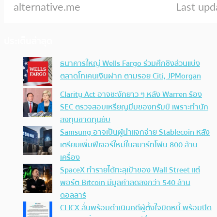
ประเด็นล่าสุด
ธนาคารใหญ่ Wells Fargo ร่วมศึกชิงส่วนแบ่ง
ตลาดโทเคนเงินฝาก ตามรอย Citi, JPMorgan
Clarity Act อาจชะงักยาว ๆ หลัง Warren ร้อง
SEC ตรวจสอบเหรียญมีมของทรัมป์ เพราะทำนัก
ลงทุนขาดทุนยับ
Samsung อาจเป็นผู้นำแจกจ่าย Stablecoin หลัง
เตรียมเพิ่มฟีเจอร์ใหม่ในสมาร์ทโฟน 800 ล้าน
เครื่อง
SpaceX ทำรายได้ทะลุเป้าของ Wall Street แต่
พอร์ต Bitcoin มีมูลค่าลดลงกว่า 540 ล้าน
ดอลลาร์
CLICX ลั่นพร้อมดำเนินคดีผู้ตั้งใจบิดหนี้ พร้อมปิด