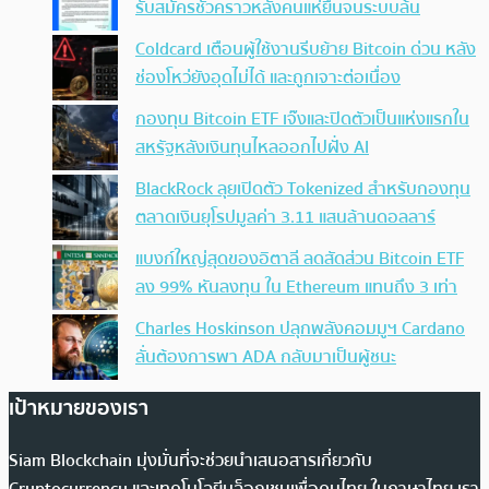
รับสมัครชั่วคราวหลังคนแห่ยื่นจนระบบล้น
Coldcard เตือนผู้ใช้งานรีบย้าย Bitcoin ด่วน หลัง
ช่องโหว่ยังอุดไม่ได้ และถูกเจาะต่อเนื่อง
กองทุน Bitcoin ETF เจ๊งและปิดตัวเป็นแห่งแรกใน
สหรัฐหลังเงินทุนไหลออกไปฝั่ง AI
BlackRock ลุยเปิดตัว Tokenized สำหรับกองทุน
ตลาดเงินยุโรปมูลค่า 3.11 แสนล้านดอลลาร์
แบงก์ใหญ่สุดของอิตาลี ลดสัดส่วน Bitcoin ETF
ลง 99% หันลงทุน ใน Ethereum แทนถึง 3 เท่า
Charles Hoskinson ปลุกพลังคอมมูฯ Cardano
ลั่นต้องการพา ADA กลับมาเป็นผู้ชนะ
เป้าหมายของเรา
Siam Blockchain มุ่งมั่นที่จะช่วยนำเสนอสารเกี่ยวกับ
Cryptocurrency และเทคโนโลยีบล็อกเชนเพื่อคนไทย ในภาษาไทย เรา