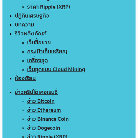
ราคา Ripple (XRP)
ปฏิทินเศรษฐกิจ
บทความ
รีวิวผลิตภัณฑ์
เว็บซื้อขาย
กระเป๋าเก็บเหรียญ
เครื่องขุด
เว็บขุดแบบ Cloud Mining
ห้องเรียน
ข่าวคริปโตเคอเรนซี่
ข่าว Bitcoin
ข่าว Ethereum
ข่าว Binance Coin
ข่าว Dogecoin
ข่าว Ripple (XRP)