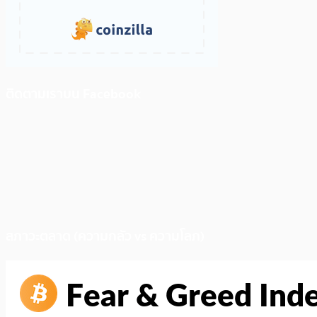
ติดตามเราบน Facebook
สภาวะตลาด (ความกลัว vs ความโลภ)