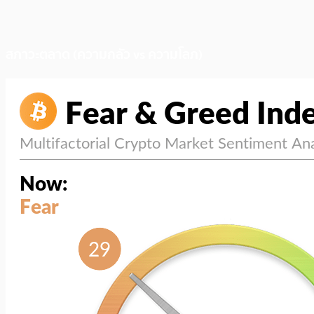
สภาวะตลาด (ความกลัว vs ความโลภ)