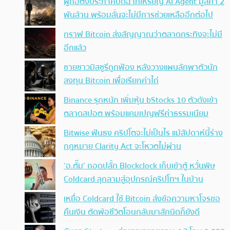
ผู้ก่อตั้งประกาศปิดฉากเหรียญ AI Agent มูลค่า 2
พันล้าน พร้อมลั่นจะไม่มีการช่วยเหลืออีกต่อไป
กราฟ Bitcoin ส่งสัญญาณว่าตลาดกระทิงจะไม่มี
อีกแล้ว
ชายชาวมิสซูรีถูกฟ้อง หลังวางแผนลักพาตัวนัก
ลงทุน Bitcoin เพื่อเรียกค่าไถ่
Binance รุกหนัก เพิ่มหุ้น bStocks 10 ตัวดังเข้า
ตลาดสปอต พร้อมแคมเปญฟรีค่าธรรมเนียม
Bitwise ฟันธง คริปโตจะไม่เป็นไร แม้สัปดาห์นี้ร่าง
กฎหมาย Clarity Act จะโหวตไม่ผ่าน
‘อ.ตั๊ม’ ถอดปลั้ก Blockclock เก็บเข้าตู้ หวั่นพิษ
Coldcard ลุกลามสู่อุปกรณ์คริปโทฯ ในบ้าน
เหยื่อ Coldcard ใช้ Bitcoin ส่งข้อความหาโจรขอ
คืนเงิน ตัดพ้อชีวิตโอนกลับมาสักนิดก็ยังดี