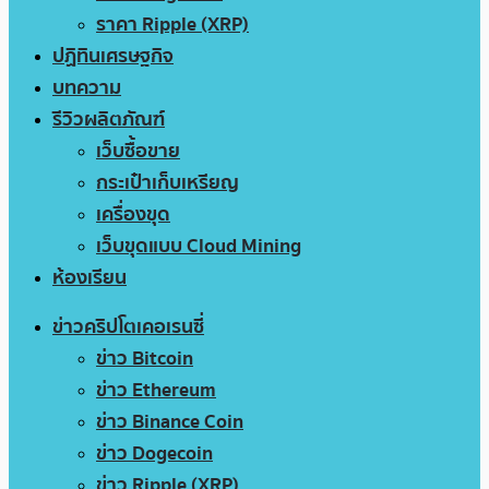
ราคา Ripple (XRP)
ปฏิทินเศรษฐกิจ
บทความ
รีวิวผลิตภัณฑ์
เว็บซื้อขาย
กระเป๋าเก็บเหรียญ
เครื่องขุด
เว็บขุดแบบ Cloud Mining
ห้องเรียน
ข่าวคริปโตเคอเรนซี่
ข่าว Bitcoin
ข่าว Ethereum
ข่าว Binance Coin
ข่าว Dogecoin
ข่าว Ripple (XRP)