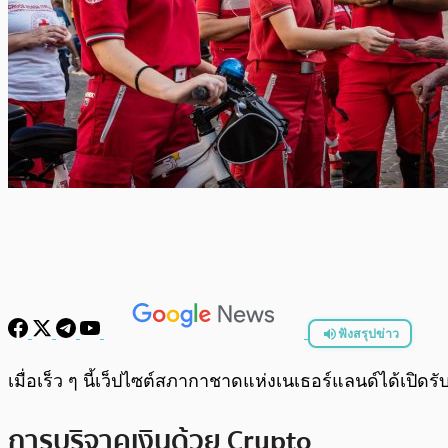
ฟังสรุปข่าว
พร้อมเล่น
เมื่อเร็ว ๆ นี้เว็ปไซต์สภากาชาดแห่งเนเธอร์แลนด์ได้เปิด
การบริจาคเงินด้วย Crypto