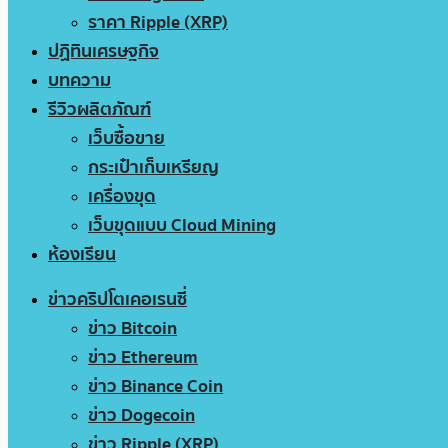
ราคา Ripple (XRP)
ปฏิทินเศรษฐกิจ
บทความ
รีวิวผลิตภัณฑ์
เว็บซื้อขาย
กระเป๋าเก็บเหรียญ
เครื่องขุด
เว็บขุดแบบ Cloud Mining
ห้องเรียน
ข่าวคริปโตเคอเรนซี่
ข่าว Bitcoin
ข่าว Ethereum
ข่าว Binance Coin
ข่าว Dogecoin
ข่าว Ripple (XRP)