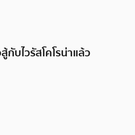
ู้กับไวรัสโคโรน่าแล้ว