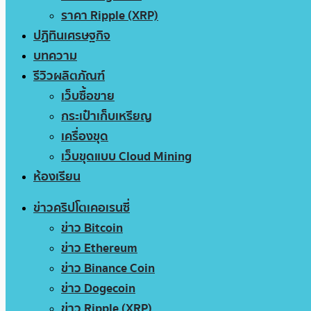
ราคา Ripple (XRP)
ปฏิทินเศรษฐกิจ
บทความ
รีวิวผลิตภัณฑ์
เว็บซื้อขาย
กระเป๋าเก็บเหรียญ
เครื่องขุด
เว็บขุดแบบ Cloud Mining
ห้องเรียน
ข่าวคริปโตเคอเรนซี่
ข่าว Bitcoin
ข่าว Ethereum
ข่าว Binance Coin
ข่าว Dogecoin
ข่าว Ripple (XRP)