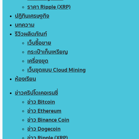
ราคา Ripple (XRP)
ปฏิทินเศรษฐกิจ
บทความ
รีวิวผลิตภัณฑ์
เว็บซื้อขาย
กระเป๋าเก็บเหรียญ
เครื่องขุด
เว็บขุดแบบ Cloud Mining
ห้องเรียน
ข่าวคริปโตเคอเรนซี่
ข่าว Bitcoin
ข่าว Ethereum
ข่าว Binance Coin
ข่าว Dogecoin
ข่าว Ripple (XRP)