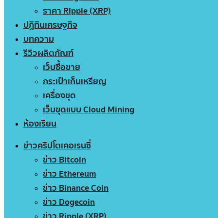
ราคา Ripple (XRP)
ปฏิทินเศรษฐกิจ
บทความ
รีวิวผลิตภัณฑ์
เว็บซื้อขาย
กระเป๋าเก็บเหรียญ
เครื่องขุด
เว็บขุดแบบ Cloud Mining
ห้องเรียน
ข่าวคริปโตเคอเรนซี่
ข่าว Bitcoin
ข่าว Ethereum
ข่าว Binance Coin
ข่าว Dogecoin
ข่าว Ripple (XRP)