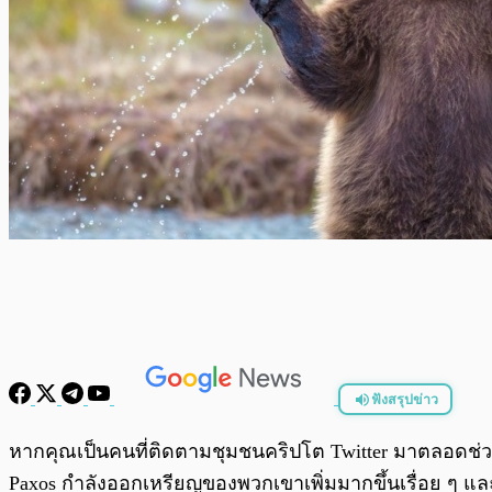
ฟังสรุปข่าว
พร้อมเล่น
หากคุณเป็นคนที่ติดตามชุมชนคริปโต Twitter มาตลอดช่วง
Paxos กำลังออกเหรียญของพวกเขาเพิ่มมากขึ้นเรื่อย ๆ และ