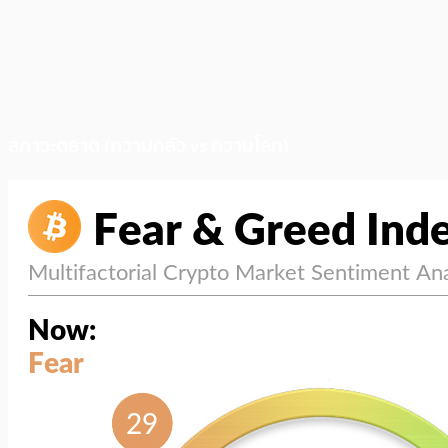
สภาวะตลาด (ความกลัว vs ความโลภ)