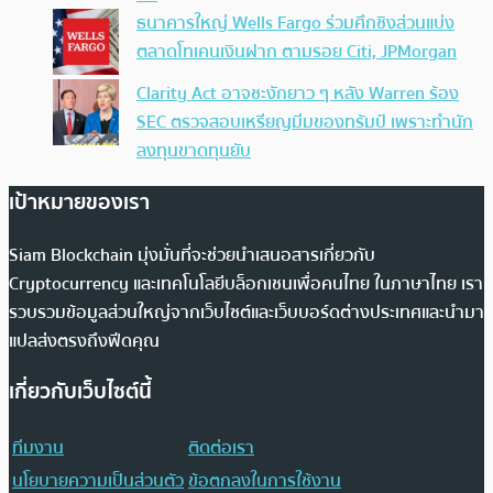
ธนาคารใหญ่ Wells Fargo ร่วมศึกชิงส่วนแบ่ง
ตลาดโทเคนเงินฝาก ตามรอย Citi, JPMorgan
Clarity Act อาจชะงักยาว ๆ หลัง Warren ร้อง
SEC ตรวจสอบเหรียญมีมของทรัมป์ เพราะทำนัก
ลงทุนขาดทุนยับ
เป้าหมายของเรา
Siam Blockchain มุ่งมั่นที่จะช่วยนำเสนอสารเกี่ยวกับ
Cryptocurrency และเทคโนโลยีบล็อกเชนเพื่อคนไทย ในภาษาไทย เรา
รวบรวมข้อมูลส่วนใหญ่จากเว็บไซต์และเว็บบอร์ดต่างประเทศและนำมา
แปลส่งตรงถึงฟีดคุณ
เกี่ยวกับเว็บไซต์นี้
ทีมงาน
ติดต่อเรา
นโยบายความเป็นส่วนตัว
ข้อตกลงในการใช้งาน