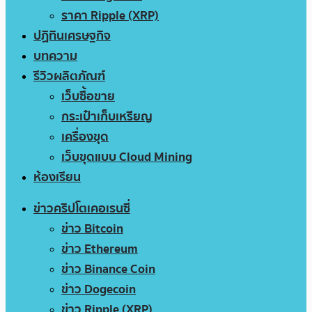
ราคา Ripple (XRP)
ปฏิทินเศรษฐกิจ
บทความ
รีวิวผลิตภัณฑ์
เว็บซื้อขาย
กระเป๋าเก็บเหรียญ
เครื่องขุด
เว็บขุดแบบ Cloud Mining
ห้องเรียน
ข่าวคริปโตเคอเรนซี่
ข่าว Bitcoin
ข่าว Ethereum
ข่าว Binance Coin
ข่าว Dogecoin
ข่าว Ripple (XRP)