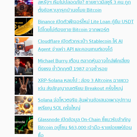
สหรัฐฯ เริ่มไม่ปลอดภัย? ชายชาวมิสซูรี 3 คน ถูก
ตั้งข้อหาบุกรุกบ้านขโมย Bitcoin
Binance เปิดตัวฟีเจอร์ใหม่ Lite Loan กู้ยืม USDT
ได้โดยไม่ต้องขาย Bitcoin จากพอร์ต
Cloudflare เปิดตัวกระเป๋า Stablecoin ให้ AI
Agent จ่ายค่า API และคอนเทนต์เองได้
Michael Burry เตือน ตลาดหุ้นอาจใกล้พีคเสี่ยง
ดิ่งแรง ย้ำวิกฤตปี 1987 อาจซ้ำรอย
XRP-Solana หลบไป : ส่อง 3 Altcoins ฉายแวว
เด่น ส่งสัญญาณเตรียม Breakout ครั้งใหญ่
Solana จ่อโหวตจริง ลุ้นผ่านข้อเสนอเผาอุปทาน
เหรียญ SOL ครั้งใหญ่
Glassnode เปิดข้อมูล On-Chain ชี้แนวรับสำคัญ
Bitcoin อยู่โซน $63,000 เจ้ามือ-รายย่อยแห่ช้อน
ซื้อ