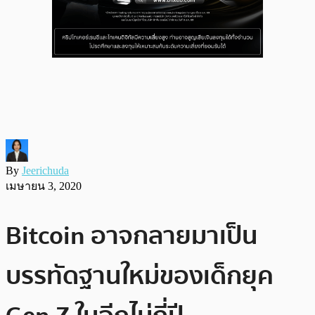
By
Jeerichuda
เมษายน 3, 2020
Bitcoin อาจกลายมาเป็น
บรรทัดฐานใหม่ของเด็กยุค