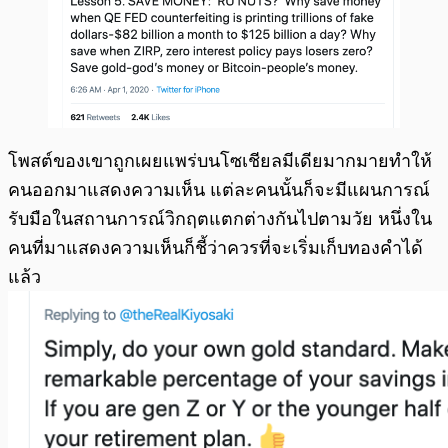
โพสต์ของเขาถูกเผยแพร่บนโซเชียลมีเดียมากมายทำให้
คนออกมาแสดงความเห็น แต่ละคนนั้นก็จะมีแผนการณ์
รับมือในสถานการณ์วิกฤตแตกต่างกันไปตามวัย หนึ่งใน
คนที่มาแสดงความเห็นก็ชี้ว่าควรที่จะเริ่มเก็บทองคำได้
แล้ว