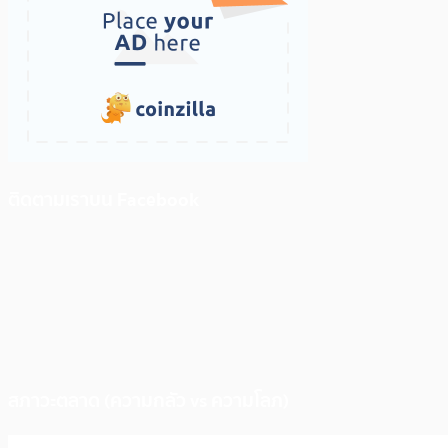
ติดตามเราบน Facebook
สภาวะตลาด (ความกลัว vs ความโลภ)