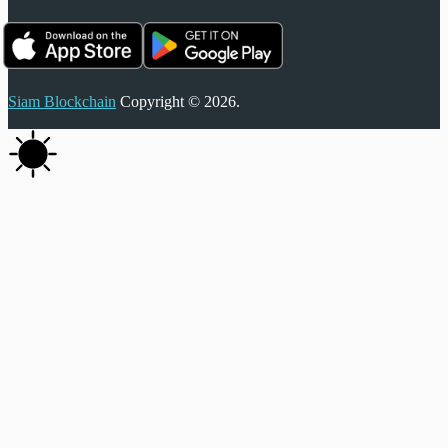
Siam Blockchain
Copyright © 2026.