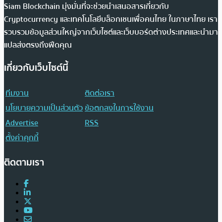
Siam Blockchain มุ่งมั่นที่จะช่วยนำเสนอสารเกี่ยวกับ
Cryptocurrency และเทคโนโลยีบล็อกเชนเพื่อคนไทย ในภาษาไทย เรา
รวบรวมข้อมูลส่วนใหญ่จากเว็บไซต์และเว็บบอร์ดต่างประเทศและนำมา
แปลส่งตรงถึงฟีดคุณ
เกี่ยวกับเว็บไซต์นี้
ทีมงาน
ติดต่อเรา
นโยบายความเป็นส่วนตัว
ข้อตกลงในการใช้งาน
Advertise
RSS
ตั้งค่าคุกกี้
ติดตามเรา