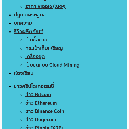
ราคา Ripple (XRP)
ปฏิทินเศรษฐกิจ
บทความ
รีวิวผลิตภัณฑ์
เว็บซื้อขาย
กระเป๋าเก็บเหรียญ
เครื่องขุด
เว็บขุดแบบ Cloud Mining
ห้องเรียน
ข่าวคริปโตเคอเรนซี่
ข่าว Bitcoin
ข่าว Ethereum
ข่าว Binance Coin
ข่าว Dogecoin
ข่าว Ripple (XRP)