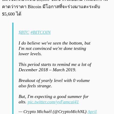
คาดว่าราคา Bitcoin มีโอกาสที่จะร่วงมาแตะระดับ
$5,600 ได้
$BTC
#BITCOIN
I do believe we've seen the bottom, but
I'm not convinced we're done testing
lower levels.
This period starts to remind me a lot of
December 2018 – March 2019.
Breakout of yearly level with 0 volume
also feels strange.
But, I'm expecting a good summer for
alts.
pic.twitter.com/yvFamcai41
— Crypto Michaël (@CryptoMichNL)
April