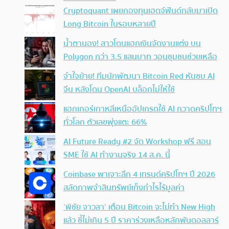
Cryptoquant เผยกองทุนเฮดจ์ฟันด์กลับมาเปิด
Long Bitcoin ในรอบหลายปี
น้ำตานอง! สาวโดนแฮกเงินจัดงานแต่ง บน
Polygon กว่า 3.5 แสนบาท วอนชุมชนช่วยเหลือ
จำใจย้าย! ทีมนักพัฒนา Bitcoin Red หันซบ AI
จีน หลังโดน OpenAI บล็อกไม่ให้ใช้
แฮกเกอร์เกาหลีเหนืออัปเกรดใช้ AI กวาดคริปโทฯ
ทั่วโลก ตัวเลขพุ่งแตะ 66%
AI Future Ready #2 จัด Workshop ฟรี สอน
SME ใช้ AI ทำงานจริง 14 ส.ค. นี้
Coinbase พาเจาะลึก 4 เทรนด์คริปโทฯ ปี 2026
สลัดภาพจำสินทรัพย์เก็งกำไรไร้มูลค่า
‘พิชัย จาวลา’ เตือน Bitcoin จะไม่ทำ New High
แล้ว ชี้ไม่เกิน 5 ปี ราคาร่วงเหลือหลักพันดอลลาร์