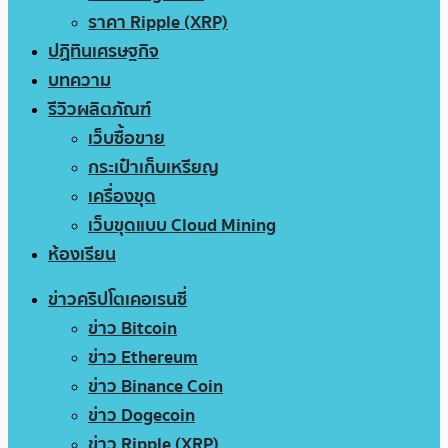
ราคา Ripple (XRP)
ปฏิทินเศรษฐกิจ
บทความ
รีวิวผลิตภัณฑ์
เว็บซื้อขาย
กระเป๋าเก็บเหรียญ
เครื่องขุด
เว็บขุดแบบ Cloud Mining
ห้องเรียน
ข่าวคริปโตเคอเรนซี่
ข่าว Bitcoin
ข่าว Ethereum
ข่าว Binance Coin
ข่าว Dogecoin
ข่าว Ripple (XRP)