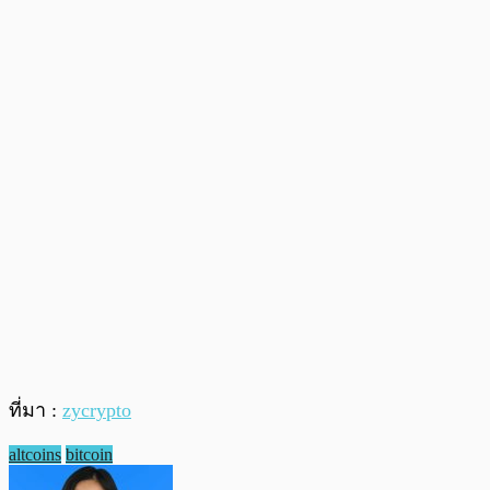
ที่มา :
zycrypto
altcoins
bitcoin