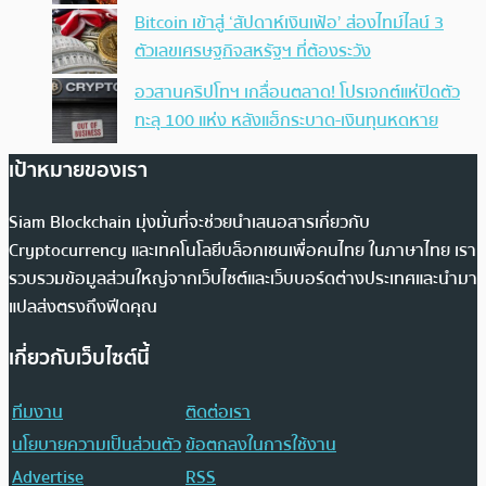
Bitcoin เข้าสู่ ‘สัปดาห์เงินเฟ้อ’ ส่องไทม์ไลน์ 3
ตัวเลขเศรษฐกิจสหรัฐฯ ที่ต้องระวัง
อวสานคริปโทฯ เกลื่อนตลาด! โปรเจกต์แห่ปิดตัว
ทะลุ 100 แห่ง หลังแฮ็กระบาด-เงินทุนหดหาย
เป้าหมายของเรา
Siam Blockchain มุ่งมั่นที่จะช่วยนำเสนอสารเกี่ยวกับ
Cryptocurrency และเทคโนโลยีบล็อกเชนเพื่อคนไทย ในภาษาไทย เรา
รวบรวมข้อมูลส่วนใหญ่จากเว็บไซต์และเว็บบอร์ดต่างประเทศและนำมา
แปลส่งตรงถึงฟีดคุณ
เกี่ยวกับเว็บไซต์นี้
ทีมงาน
ติดต่อเรา
นโยบายความเป็นส่วนตัว
ข้อตกลงในการใช้งาน
Advertise
RSS