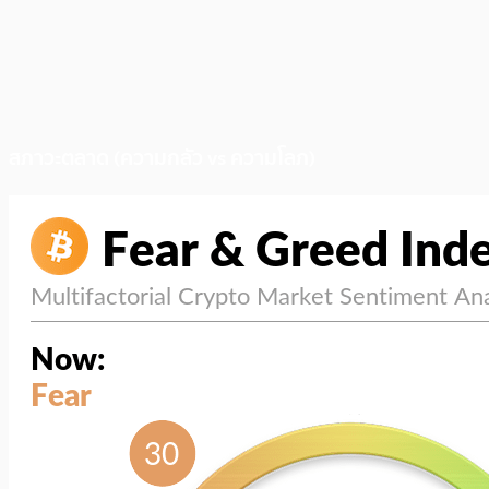
สภาวะตลาด (ความกลัว vs ความโลภ)