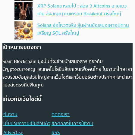
XRP-Solana หลบไป : ส่อง 3 Altcoins ฉายแวว
เด่น ส่งสัญญาณเตรียม Breakout ครั้งใหญ่
Solana จ่อโหวตจริง ลุ้นผ่านข้อเสนอเผาอุปทาน
เหรียญ SOL ครั้งใหญ่
เป้าหมายของเรา
Siam Blockchain มุ่งมั่นที่จะช่วยนำเสนอสารเกี่ยวกับ
Cryptocurrency และเทคโนโลยีบล็อกเชนเพื่อคนไทย ในภาษาไทย เรา
รวบรวมข้อมูลส่วนใหญ่จากเว็บไซต์และเว็บบอร์ดต่างประเทศและนำมา
แปลส่งตรงถึงฟีดคุณ
เกี่ยวกับเว็บไซต์นี้
ทีมงาน
ติดต่อเรา
นโยบายความเป็นส่วนตัว
ข้อตกลงในการใช้งาน
Advertise
RSS