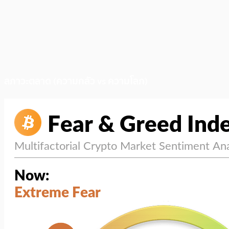
สภาวะตลาด (ความกลัว vs ความโลภ)