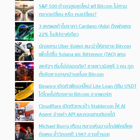
S&P 500 ทำจุดสูงสุดใหม่ แต่ Bitcoin ไม่ตาม
ตลาดเปลี่ยน หรือ คนเปลี่ยน?
3 เหตุผลทำไมราคา Cardano (Ada) ถึงพุ่งแรง
22% ในสัปดาห์เดียว
นักลงทุน Uber รุ่นแรก แนะนำให้เทขาย Bitcoin
เพื่อไปซื้อ Solana และ Bittensor (TAO) แทน
สหรัฐฯ เริ่มไม่ปลอดภัย? ชายชาวมิสซูรี 3 คน ถูก
ตั้งข้อหาบุกรุกบ้านขโมย Bitcoin
Binance เปิดตัวฟีเจอร์ใหม่ Lite Loan กู้ยืม USDT
ได้โดยไม่ต้องขาย Bitcoin จากพอร์ต
Cloudflare เปิดตัวกระเป๋า Stablecoin ให้ AI
Agent จ่ายค่า API และคอนเทนต์เองได้
Michael Burry เตือน ตลาดหุ้นอาจใกล้พีคเสี่ยง
ดิ่งแรง ย้ำวิกฤตปี 1987 อาจซ้ำรอย