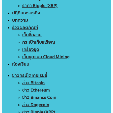
ราคา Ripple (XRP)
ปฏิทินเศรษฐกิจ
บทความ
รีวิวผลิตภัณฑ์
เว็บซื้อขาย
กระเป๋าเก็บเหรียญ
เครื่องขุด
เว็บขุดแบบ Cloud Mining
ห้องเรียน
ข่าวคริปโตเคอเรนซี่
ข่าว Bitcoin
ข่าว Ethereum
ข่าว Binance Coin
ข่าว Dogecoin
ข่าว Ripple (XRP)