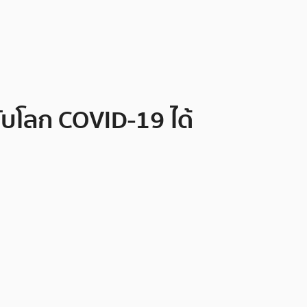
ับโลก COVID-19 ได้