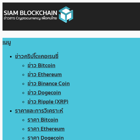
เมนู
ข่าวคริปโตเคอเรนซี่
ข่าว Bitcoin
ข่าว Ethereum
ข่าว Binance Coin
ข่าว Dogecoin
ข่าว Ripple (XRP)
ราคาและการวิเคราะห์
ราคา Bitcoin
ราคา Ethereum
ราคา Dogecoin