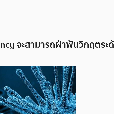
ency จะสามารถฝ่าฟันวิกฤตระด