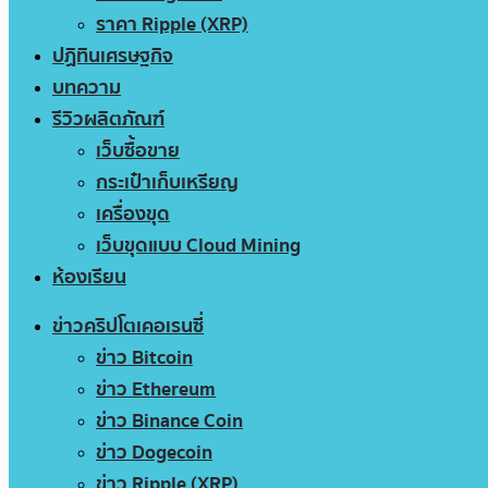
ราคา Ripple (XRP)
ปฏิทินเศรษฐกิจ
บทความ
รีวิวผลิตภัณฑ์
เว็บซื้อขาย
กระเป๋าเก็บเหรียญ
เครื่องขุด
เว็บขุดแบบ Cloud Mining
ห้องเรียน
ข่าวคริปโตเคอเรนซี่
ข่าว Bitcoin
ข่าว Ethereum
ข่าว Binance Coin
ข่าว Dogecoin
ข่าว Ripple (XRP)