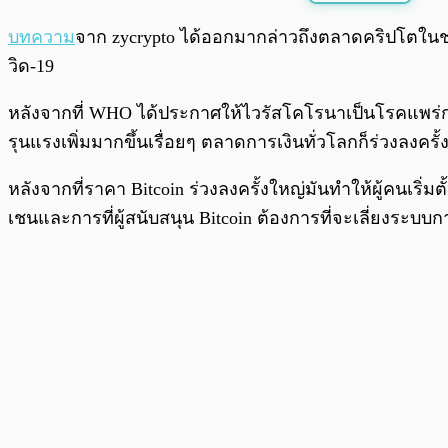
พร้อมเล่น
บทความ
จาก zycrypto ได้ออกมากล่าวถึงตลาดคริปโตในช่
วิด-19
หลังจากที่ WHO ได้ประกาศให้ไวรัสโคโรนาเป็นโรคแพร่ก
รุนแรงเพิ่มมากขึ้นเรื่อยๆ ตลาดการเงินทั่วโลกก็ร่วงลงครั
หลังจากที่ราคา Bitcoin ร่วงลงครั้งใหญ่มันทำให้ผู้คนเริ
เชนและการที่ผู้สนับสนุน Bitcoin ต้องการที่จะเลี่ยงระบบกา