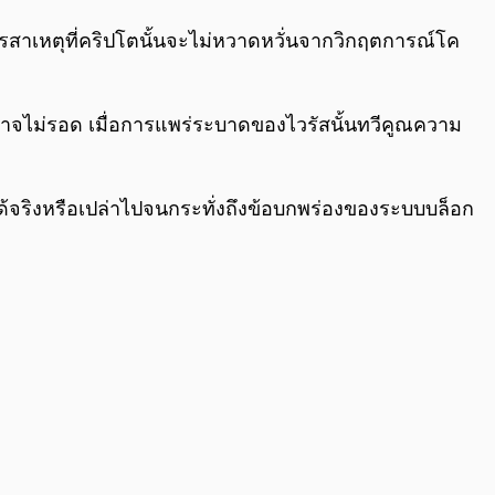
0:00
/
0:00
รสาเหตุที่คริปโตนั้นจะไม่หวาดหวั่นจากวิกฤตการณ์โค
อาจไม่รอด เมื่อการแพร่ระบาดของไวรัสนั้นทวีคูณความ
n ได้จริงหรือเปล่าไปจนกระทั่งถึงข้อบกพร่องของระบบบล็อก