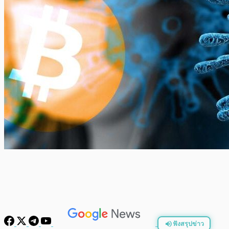
ฟังสรุปข่าว