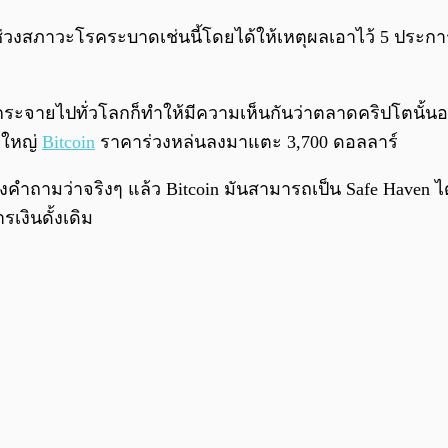
วงสภาวะโรคระบาดเช่นนี้โดยได้ให้เหตุผลเอาไว้ 5 ประกา
ระจายไปทั่วโลกก็ทำให้มีความเห็นกันว่าตลาดคริปโตนั้น
้งใหญ่
Bitcoin
ราคาร่วงหล่นลงมาแตะ 3,700 ดอลลาร์
่มตั้งคำถามว่าจริงๆ แล้ว Bitcoin มันสามารถเป็น Safe Have
รเงินดั้งเดิม