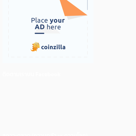
ติดตามเราบน Facebook
สภาวะตลาด (ความกลัว vs ความโลภ)