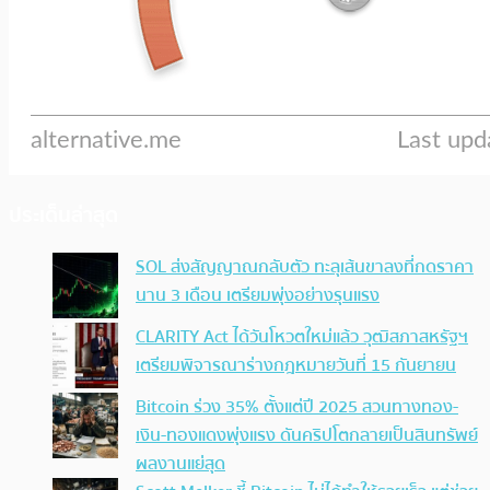
ประเด็นล่าสุด
SOL ส่งสัญญาณกลับตัว ทะลุเส้นขาลงที่กดราคา
นาน 3 เดือน เตรียมพุ่งอย่างรุนแรง
CLARITY Act ได้วันโหวตใหม่แล้ว วุฒิสภาสหรัฐฯ
เตรียมพิจารณาร่างกฎหมายวันที่ 15 กันยายน
Bitcoin ร่วง 35% ตั้งแต่ปี 2025 สวนทางทอง-
เงิน-ทองแดงพุ่งแรง ดันคริปโตกลายเป็นสินทรัพย์
ผลงานแย่สุด