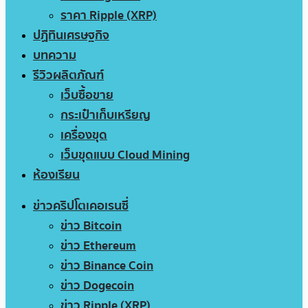
ราคา Ripple (XRP)
ปฏิทินเศรษฐกิจ
บทความ
รีวิวผลิตภัณฑ์
เว็บซื้อขาย
กระเป๋าเก็บเหรียญ
เครื่องขุด
เว็บขุดแบบ Cloud Mining
ห้องเรียน
ข่าวคริปโตเคอเรนซี่
ข่าว Bitcoin
ข่าว Ethereum
ข่าว Binance Coin
ข่าว Dogecoin
ข่าว Ripple (XRP)