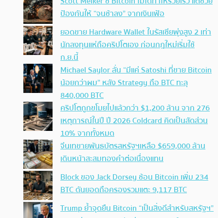
Scott Melker ชี้ Bitcoin ไม่ได้ทำให้รวยเร็ว แต่ช่วย
ป้องกันให้ “จนช้าลง” จากเงินเฟ้อ
ยอดขาย Hardware Wallet ในรัสเซียพุ่งสูง 2 เท่า
นักลงทุนแห่ถือคริปโตเอง ก่อนกฎใหม่เริ่มใช้
ก.ย.นี้
Michael Saylor ลั่น “มีแค่ Satoshi ที่ขาย Bitcoin
น้อยกว่าผม” หลัง Strategy ถือ BTC ทะลุ
840,000 BTC
คริปโตถูกขโมยไปแล้วกว่า $1,200 ล้าน จาก 276
เหตุการณ์ในปี ปี 2026 Coldcard คิดเป็นสัดส่วน
10% จากทั้งหมด
จีนเทขายพันธบัตรสหรัฐฯเหลือ $659,000 ล้าน
เดินหน้าสะสมทองคำต่อเนื่องแทน
Block ของ Jack Dorsey ช้อน Bitcoin เพิ่ม 234
BTC ดันยอดถือครองรวมแตะ 9,117 BTC
Trump ย้ำจุดยืน Bitcoin “เป็นสิ่งดีสำหรับสหรัฐฯ”