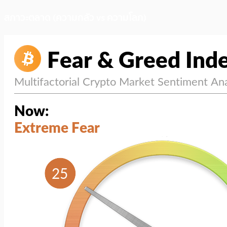
สภาวะตลาด (ความกลัว vs ความโลภ)