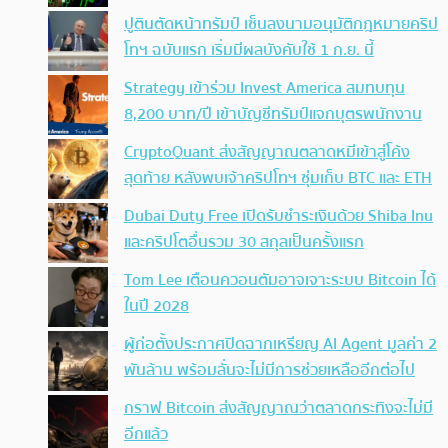
ปูตินตัดหน้าทรัมป์ เซ็นลงนามอนุมัติกฎหมายคริป
โทฯ ฉบับแรก เริ่มมีผลบังคับใช้ 1 ก.ย. นี้
Strategy เข้าร่วม Invest America สมทบทุน
8,200 บาท/ปี เข้าบัญชีทรัมป์แจกบุตรพนักงาน
CryptoQuant ส่งสัญญาณตลาดหมีเข้าสู่โค้ง
สุดท้าย หลังพบเจ้าคริปโทฯ ซุ่มเก็บ BTC และ ETH
Dubai Duty Free เปิดรับชำระเงินด้วย Shiba Inu
และคริปโตอื่นรวม 30 สกุลเป็นครั้งแรก
Tom Lee เตือนควอนตัมอาจเจาะระบบ Bitcoin ได้
ในปี 2028
ผู้ก่อตั้งประกาศปิดฉากเหรียญ AI Agent มูลค่า 2
พันล้าน พร้อมลั่นจะไม่มีการช่วยเหลืออีกต่อไป
กราฟ Bitcoin ส่งสัญญาณว่าตลาดกระทิงจะไม่มี
อีกแล้ว