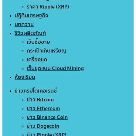
ราคา Ripple (XRP)
ปฏิทินเศรษฐกิจ
บทความ
รีวิวผลิตภัณฑ์
เว็บซื้อขาย
กระเป๋าเก็บเหรียญ
เครื่องขุด
เว็บขุดแบบ Cloud Mining
ห้องเรียน
ข่าวคริปโตเคอเรนซี่
ข่าว Bitcoin
ข่าว Ethereum
ข่าว Binance Coin
ข่าว Dogecoin
ข่าว Ripple (XRP)