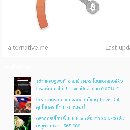
ประเด็นล่าสุด
‘เต๋า เศรษฐพงศ์’ งานเข้า NAS โดนแฮกเกอร์ฝัง
ไวรัสเรียกค่าไถ่ Bitcoin เป็นจำนวน 0.07 BTC
ไต้หวันยกระดับเข้ม จ่อบังคับใช้กฏ Travel Rule
คุมโอนคริปโทฯ เริ่ม ต.ค. นี้
ตลาดคริปโทฯ ฟื้น! Bitcoin ยื้อแถว $64,700 ลุ้น
ทะลุผ่านกรอบ $65,000