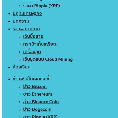
ราคา Ripple (XRP)
ปฏิทินเศรษฐกิจ
บทความ
รีวิวผลิตภัณฑ์
เว็บซื้อขาย
กระเป๋าเก็บเหรียญ
เครื่องขุด
เว็บขุดแบบ Cloud Mining
ห้องเรียน
ข่าวคริปโตเคอเรนซี่
ข่าว Bitcoin
ข่าว Ethereum
ข่าว Binance Coin
ข่าว Dogecoin
ข่าว Ripple (XRP)