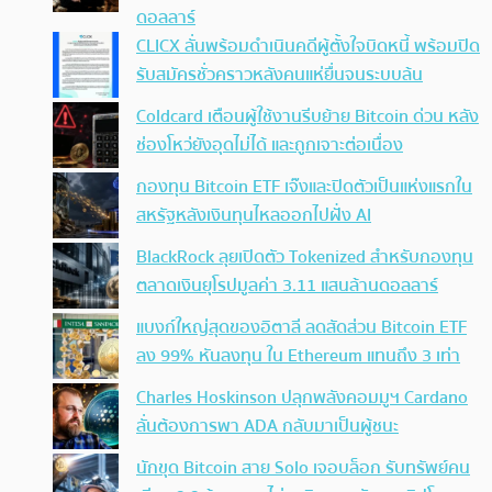
ดอลลาร์
CLICX ลั่นพร้อมดำเนินคดีผู้ตั้งใจบิดหนี้ พร้อมปิด
รับสมัครชั่วคราวหลังคนแห่ยื่นจนระบบล้น
Coldcard เตือนผู้ใช้งานรีบย้าย Bitcoin ด่วน หลัง
ช่องโหว่ยังอุดไม่ได้ และถูกเจาะต่อเนื่อง
กองทุน Bitcoin ETF เจ๊งและปิดตัวเป็นแห่งแรกใน
สหรัฐหลังเงินทุนไหลออกไปฝั่ง AI
BlackRock ลุยเปิดตัว Tokenized สำหรับกองทุน
ตลาดเงินยุโรปมูลค่า 3.11 แสนล้านดอลลาร์
แบงก์ใหญ่สุดของอิตาลี ลดสัดส่วน Bitcoin ETF
ลง 99% หันลงทุน ใน Ethereum แทนถึง 3 เท่า
Charles Hoskinson ปลุกพลังคอมมูฯ Cardano
ลั่นต้องการพา ADA กลับมาเป็นผู้ชนะ
นักขุด Bitcoin สาย Solo เจอบล็อก รับทรัพย์คน