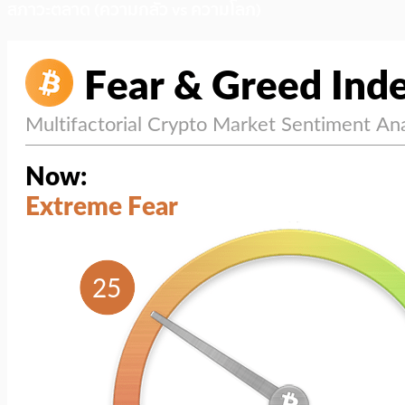
สภาวะตลาด (ความกลัว vs ความโลภ)