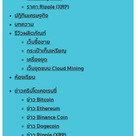
ราคา Ripple (XRP)
ปฏิทินเศรษฐกิจ
บทความ
รีวิวผลิตภัณฑ์
เว็บซื้อขาย
กระเป๋าเก็บเหรียญ
เครื่องขุด
เว็บขุดแบบ Cloud Mining
ห้องเรียน
ข่าวคริปโตเคอเรนซี่
ข่าว Bitcoin
ข่าว Ethereum
ข่าว Binance Coin
ข่าว Dogecoin
ข่าว Ripple (XRP)