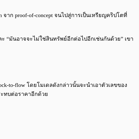
0:00
/
0:00
n จาก proof-of-concept จนไปสู่การเป็นเหรียญคริปโตที่
และ “มันอาจจะไม่ใช่สินทรัพย์อีกต่อไปอีกเช่นกันด้วย” เขา
stock-to-flow โดยโมเดลดังกล่าวนั้นจะนำเอาตัวเลขของ
ระทบต่อราคาอีกด้วย