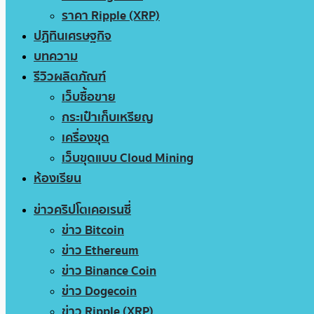
ราคา Ripple (XRP)
ปฏิทินเศรษฐกิจ
บทความ
รีวิวผลิตภัณฑ์
เว็บซื้อขาย
กระเป๋าเก็บเหรียญ
เครื่องขุด
เว็บขุดแบบ Cloud Mining
ห้องเรียน
ข่าวคริปโตเคอเรนซี่
ข่าว Bitcoin
ข่าว Ethereum
ข่าว Binance Coin
ข่าว Dogecoin
ข่าว Ripple (XRP)