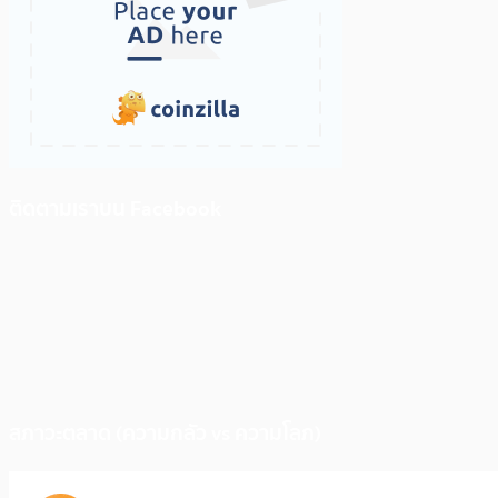
ติดตามเราบน Facebook
สภาวะตลาด (ความกลัว vs ความโลภ)