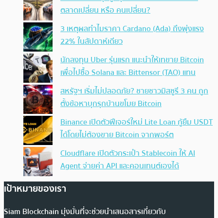
ตลาดเปลี่ยน หรือ คนเปลี่ยน?
3 เหตุผลทำไมราคา Cardano (Ada) ถึงพุ่งแรง
22% ในสัปดาห์เดียว
นักลงทุน Uber รุ่นแรก แนะนำให้เทขาย Bitcoin
เพื่อไปซื้อ Solana และ Bittensor (TAO) แทน
สหรัฐฯ เริ่มไม่ปลอดภัย? ชายชาวมิสซูรี 3 คน ถูก
ตั้งข้อหาบุกรุกบ้านขโมย Bitcoin
Binance เปิดตัวฟีเจอร์ใหม่ Lite Loan กู้ยืม USDT
ได้โดยไม่ต้องขาย Bitcoin จากพอร์ต
Cloudflare เปิดตัวกระเป๋า Stablecoin ให้ AI
Agent จ่ายค่า API และคอนเทนต์เองได้
เป้าหมายของเรา
Siam Blockchain มุ่งมั่นที่จะช่วยนำเสนอสารเกี่ยวกับ