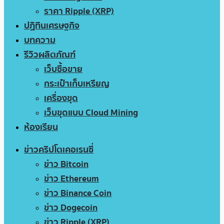
ราคา Ripple (XRP)
ปฏิทินเศรษฐกิจ
บทความ
รีวิวผลิตภัณฑ์
เว็บซื้อขาย
กระเป๋าเก็บเหรียญ
เครื่องขุด
เว็บขุดแบบ Cloud Mining
ห้องเรียน
ข่าวคริปโตเคอเรนซี่
ข่าว Bitcoin
ข่าว Ethereum
ข่าว Binance Coin
ข่าว Dogecoin
ข่าว Ripple (XRP)