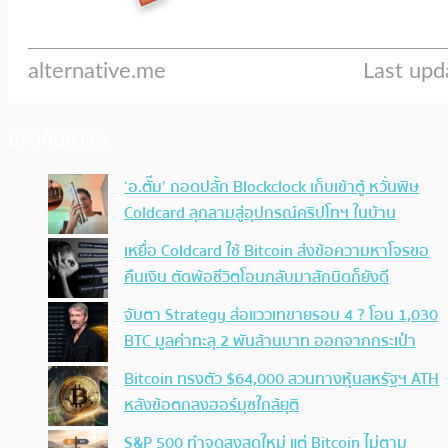
ประเด็นล่าสุด
‘อ.ตั๊ม’ ถอดปลั้ก Blockclock เก็บเข้าตู้ หวั่นพิษ
Coldcard ลุกลามสู่อุปกรณ์คริปโทฯ ในบ้าน
เหยื่อ Coldcard ใช้ Bitcoin ส่งข้อความหาโจรขอ
คืนเงิน ตัดพ้อชีวิตโอนกลับมาสักนิดก็ยังดี
จับตา Strategy ส่อแววเทขายรอบ 4 ? โอน 1,030
BTC มูลค่าทะลุ 2 พันล้านบาท ออกจากกระเป๋า
Bitcoin ทรงตัว $64,000 สวนทางหุ้นสหรัฐฯ ATH
หลังข้อตกลงฮอร์มุซใกล้ยุติ
S&P 500 ทำจุดสูงสุดใหม่ แต่ Bitcoin ไม่ตาม