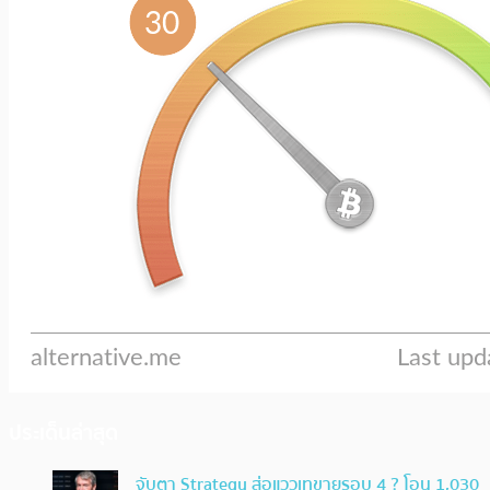
ประเด็นล่าสุด
จับตา Strategy ส่อแววเทขายรอบ 4 ? โอน 1,030