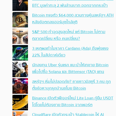
BTC มูลค่าทะลุ 2 พันล้านบาท ออกจากกระเป๋า
Bitcoin ทรงตัว $64,000 สวนทางหุ้นสหรัฐฯ ATH
หลังข้อตกลงฮอร์มุซใกล้ยุติ
S&P 500 ทำจุดสูงสุดใหม่ แต่ Bitcoin ไม่ตาม
ตลาดเปลี่ยน หรือ คนเปลี่ยน?
3 เหตุผลทำไมราคา Cardano (Ada) ถึงพุ่งแรง
22% ในสัปดาห์เดียว
นักลงทุน Uber รุ่นแรก แนะนำให้เทขาย Bitcoin
เพื่อไปซื้อ Solana และ Bittensor (TAO) แทน
สหรัฐฯ เริ่มไม่ปลอดภัย? ชายชาวมิสซูรี 3 คน ถูก
ตั้งข้อหาบุกรุกบ้านขโมย Bitcoin
Binance เปิดตัวฟีเจอร์ใหม่ Lite Loan กู้ยืม USDT
ได้โดยไม่ต้องขาย Bitcoin จากพอร์ต
Cloudflare เปิดตัวกระเป๋า Stablecoin ให้ AI