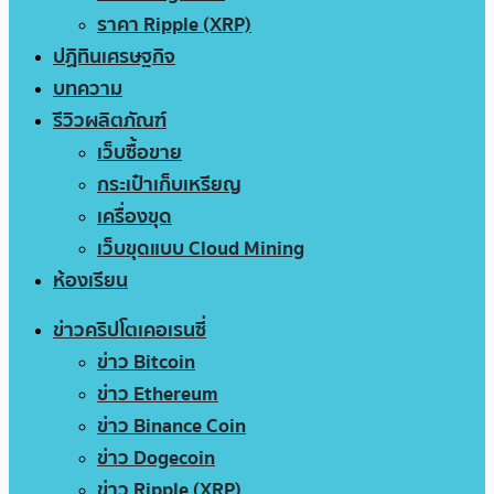
ราคา Ripple (XRP)
ปฏิทินเศรษฐกิจ
บทความ
รีวิวผลิตภัณฑ์
เว็บซื้อขาย
กระเป๋าเก็บเหรียญ
เครื่องขุด
เว็บขุดแบบ Cloud Mining
ห้องเรียน
ข่าวคริปโตเคอเรนซี่
ข่าว Bitcoin
ข่าว Ethereum
ข่าว Binance Coin
ข่าว Dogecoin
ข่าว Ripple (XRP)