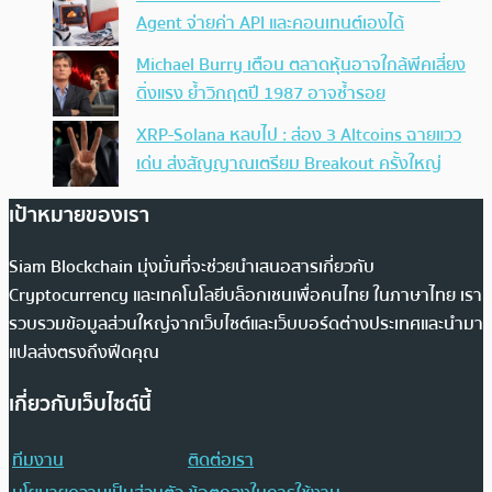
Agent จ่ายค่า API และคอนเทนต์เองได้
Michael Burry เตือน ตลาดหุ้นอาจใกล้พีคเสี่ยง
ดิ่งแรง ย้ำวิกฤตปี 1987 อาจซ้ำรอย
XRP-Solana หลบไป : ส่อง 3 Altcoins ฉายแวว
เด่น ส่งสัญญาณเตรียม Breakout ครั้งใหญ่
เป้าหมายของเรา
Siam Blockchain มุ่งมั่นที่จะช่วยนำเสนอสารเกี่ยวกับ
Cryptocurrency และเทคโนโลยีบล็อกเชนเพื่อคนไทย ในภาษาไทย เรา
รวบรวมข้อมูลส่วนใหญ่จากเว็บไซต์และเว็บบอร์ดต่างประเทศและนำมา
แปลส่งตรงถึงฟีดคุณ
เกี่ยวกับเว็บไซต์นี้
ทีมงาน
ติดต่อเรา