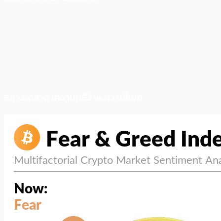
สภาวะตลาด (ความกลัว vs ความโลภ)