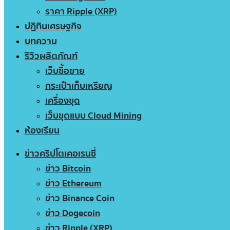
ราคา Ripple (XRP)
ปฏิทินเศรษฐกิจ
บทความ
รีวิวผลิตภัณฑ์
เว็บซื้อขาย
กระเป๋าเก็บเหรียญ
เครื่องขุด
เว็บขุดแบบ Cloud Mining
ห้องเรียน
ข่าวคริปโตเคอเรนซี่
ข่าว Bitcoin
ข่าว Ethereum
ข่าว Binance Coin
ข่าว Dogecoin
ข่าว Ripple (XRP)