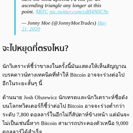
ascending triangle any longer at this
point.
$BTC
pic.twitter.com/cdfI4N0C9s
— Jonny Moe (@JonnyMoeTrades)
May
21, 2020
จะไปหยุดที่ตรงไหน?
นักวิเคราะห์ชี้ว่าขาลงในครั้งนี้มันแสดงให้เห็นสัญญาณ
เบรคดาวน์ทางเทคนิคที่ทำให้ Bitcoin อาจจะร่วงต่อไป
อีกในระยะสั้นๆ นี้
ด้านนาย Josh Olszewicz นักเทรดและนักวิเคราะห์ชื่อดัง
บนโลกทวิตเตอร์ก็ชี้ว่าต่อไป Bitcoin อาจจะร่วงต่ำกว่า
ระดับ 7,800 ดอลลาร์ในอีกไม่กี่สัปดาห์ข้างหน้า แต่มันจะ
ไม่เป็นเช่นนี้หาก Bitcoin สามารถประคองตัวเหนือ 9,000
ดอลลาร์ได้สำเร็จ