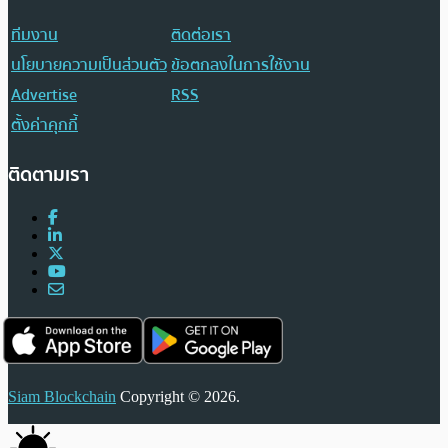
ทีมงาน
ติดต่อเรา
นโยบายความเป็นส่วนตัว
ข้อตกลงในการใช้งาน
Advertise
RSS
ตั้งค่าคุกกี้
ติดตามเรา
Siam Blockchain
Copyright © 2026.