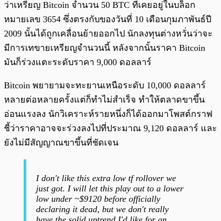
ว่าเหรียญ Bitcoin จำนวน 50 BTC ที่เคยอยู่ในบล็อก
หมายเลข 3654 ซึ่งตรงกับของวันที่ 10 เดือนกุมภาพันธ์ปี
2009 นั้นได้ถูกเคลื่อนย้ายออกไป นักลงทุนต่างหวั่นว่าจะ
มีการเทขายเหรียญจำนวนนี้ หลังจากนั้นราคา Bitcoin
มันก็ร่วงแตะระดับราคา 9,000 ดอลลาร์
Bitcoin พยายามจะทะยานเหนือระดับ 10,000 ดอลลาร์
หลายต่อหลายครั้งแต่ก็ทำไม่สำเร็จ ทำให้ตลาดขาขึ้น
อ่อนแรงลง นักวิเคราะห์รายหนึ่งก็ได้ออกมาโพสต์กราฟ
ชี้ว่าราคาอาจจะร่วงลงไปที่ประมาณ 9,120 ดอลลาร์ และ
ยังไม่มีสัญญาณขาขึ้นที่ชัดเจน
I don't like this extra low tf rollover we
just got. I will let this play out to a lower
low under ~$9120 before officially
declaring it dead, but we don't really
have the solid uptrend I'd like for an