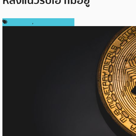
หลังแนวรับเอาไม่อยู่
ข่าว Bitcoin
,
ข่าวคริปโตเคอเรนซี่