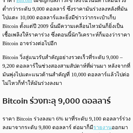
ราคา
Bitcoin
เผชิญกับสภาวะขาลงในวันนี้ทำให้มันร่วง
ต่ำกว่าระดับ 9,000 ดอลลาร์ ซึ่งราคามันร่วงลงหลังที่มัน
ไปแตะ 10,000 ดอลลาร์และยิ่งมีข่าวว่ากระเป๋าเก็บ
Bitcoin ตั้งแต่ปี 2009 นั้นมีความเคลื่อนไหวมันก็ยิ่งเป็น
เชื้อเพลิงให้ราคาร่วง ซึ่งตอนนี้นักวิเคราะห์ก็มองว่าราคา
Bitcoin อาจร่วงต่อไปอีก
Bitcoin วิ่งสู่แนวรับสำคัญอย่างรวดเร็วที่ระดับ 9,000 –
9,200 ดอลลาร์ในช่วงสองสามสัปดาห์ที่ผ่านมา หลังจากที่
มันพุ่งไปแตะแนวต้านสำคัญที่ 10,000 ดอลลาร์แล้วไปต่อ
ไม่ไหวก็ทำให้มันร่วงลงมา
Bitcoin ร่วงทะลุ 9,000 ดอลลาร์
ราคา Bitcoin ร่วงลงมา 6% มาที่ระดับ 9,100 ดอลลาร์ร่วง
ลงมาจากระดับ 9,800 ดอลลาร์ ต่อมาก็มี
รายงาน
ออกมา