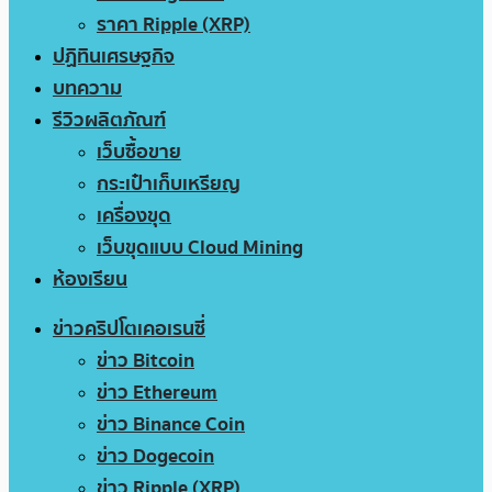
ราคา Ripple (XRP)
ปฏิทินเศรษฐกิจ
บทความ
รีวิวผลิตภัณฑ์
เว็บซื้อขาย
กระเป๋าเก็บเหรียญ
เครื่องขุด
เว็บขุดแบบ Cloud Mining
ห้องเรียน
ข่าวคริปโตเคอเรนซี่
ข่าว Bitcoin
ข่าว Ethereum
ข่าว Binance Coin
ข่าว Dogecoin
ข่าว Ripple (XRP)