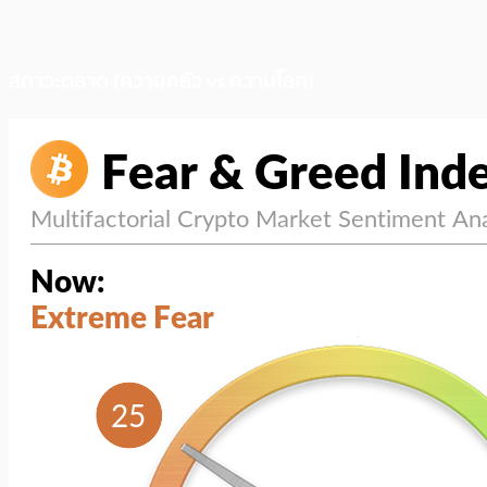
สภาวะตลาด (ความกลัว vs ความโลภ)