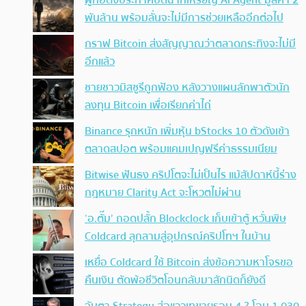
พันล้าน พร้อมลั่นจะไม่มีการช่วยเหลืออีกต่อไป
กราฟ Bitcoin ส่งสัญญาณว่าตลาดกระทิงจะไม่มี
อีกแล้ว
ชายชาวมิสซูรีถูกฟ้อง หลังวางแผนลักพาตัวนัก
ลงทุน Bitcoin เพื่อเรียกค่าไถ่
Binance รุกหนัก เพิ่มหุ้น bStocks 10 ตัวดังเข้า
ตลาดสปอต พร้อมแคมเปญฟรีค่าธรรมเนียม
Bitwise ฟันธง คริปโตจะไม่เป็นไร แม้สัปดาห์นี้ร่าง
กฎหมาย Clarity Act จะโหวตไม่ผ่าน
‘อ.ตั๊ม’ ถอดปลั้ก Blockclock เก็บเข้าตู้ หวั่นพิษ
Coldcard ลุกลามสู่อุปกรณ์คริปโทฯ ในบ้าน
เหยื่อ Coldcard ใช้ Bitcoin ส่งข้อความหาโจรขอ
คืนเงิน ตัดพ้อชีวิตโอนกลับมาสักนิดก็ยังดี
จับตา Strategy ส่อแววเทขายรอบ 4 ? โอน 1,030