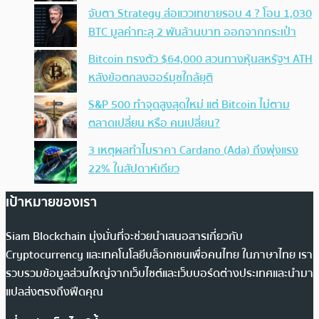
จับตา Strategy ส่อแววเทขายรอบ 4 ? โอน 1,030
BTC มูลค่าทะลุ 2 พันล้านบาท ออกจากกระเป๋า
Bitcoin ทรงตัว $64,000 สวนทางหุ้นสหรัฐฯ ATH
หลังข้อตกลงฮอร์มุซใกล้ยุติ
S&P 500 ทำจุดสูงสุดใหม่ แต่ Bitcoin ไม่ตาม
ตลาดเปลี่ยน หรือ คนเปลี่ยน?
3 เหตุผลทำไมราคา Cardano (Ada) ถึงพุ่งแรง
22% ในสัปดาห์เดียว
เป้าหมายของเรา
Siam Blockchain มุ่งมั่นที่จะช่วยนำเสนอสารเกี่ยวกับ
Cryptocurrency และเทคโนโลยีบล็อกเชนเพื่อคนไทย ในภาษาไทย เรา
รวบรวมข้อมูลส่วนใหญ่จากเว็บไซต์และเว็บบอร์ดต่างประเทศและนำมา
แปลส่งตรงถึงฟีดคุณ