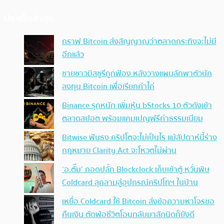
ประเด็นล่าสุด
กราฟ Bitcoin ส่งสัญญาณว่าตลาดกระทิงจะไม่มี
อีกแล้ว
ชายชาวมิสซูรีถูกฟ้อง หลังวางแผนลักพาตัวนัก
ลงทุน Bitcoin เพื่อเรียกค่าไถ่
Binance รุกหนัก เพิ่มหุ้น bStocks 10 ตัวดังเข้า
ตลาดสปอต พร้อมแคมเปญฟรีค่าธรรมเนียม
Bitwise ฟันธง คริปโตจะไม่เป็นไร แม้สัปดาห์นี้ร่าง
กฎหมาย Clarity Act จะโหวตไม่ผ่าน
‘อ.ตั๊ม’ ถอดปลั้ก Blockclock เก็บเข้าตู้ หวั่นพิษ
Coldcard ลุกลามสู่อุปกรณ์คริปโทฯ ในบ้าน
เหยื่อ Coldcard ใช้ Bitcoin ส่งข้อความหาโจรขอ
คืนเงิน ตัดพ้อชีวิตโอนกลับมาสักนิดก็ยังดี