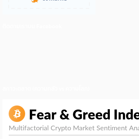
ติดตามเราบน Facebook
สภาวะตลาด (ความกลัว vs ความโลภ)