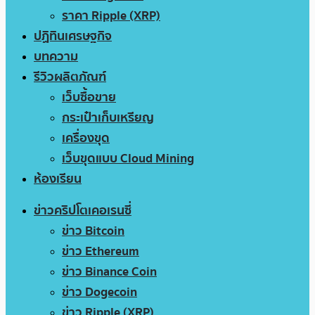
ราคา Ripple (XRP)
ปฏิทินเศรษฐกิจ
บทความ
รีวิวผลิตภัณฑ์
เว็บซื้อขาย
กระเป๋าเก็บเหรียญ
เครื่องขุด
เว็บขุดแบบ Cloud Mining
ห้องเรียน
ข่าวคริปโตเคอเรนซี่
ข่าว Bitcoin
ข่าว Ethereum
ข่าว Binance Coin
ข่าว Dogecoin
ข่าว Ripple (XRP)