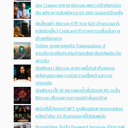
Jim Cramer เทขาย Bitcoin เพราะกลัวภัยควอน
ตัม แต่ราคากลับพุ่งทะลุ 65,000 ดอลลาร์อีกครั้ง
เงินไหลเข้า Bitcoin ETF ทะลุ 620 ล้านดอลลาร์
หลังช่องโหว่ Coldcard ทำลายความเชื่อมั่นการ
เก็บเหรียญเอง
Tether รุกขยายธุรกิจ Tokenization สู่
ซาอุดีอาระเบียประเดิมด้วยอสังหาริมทรัพย์ระดับ
สถาบัน
นักพัฒนา Bitcoin สารภาพไม่กล้าถือครอง
เหรียญเยอะเพราะกลัวความเสี่ยงด้านความ
ปลอดภัย
นักพัฒนาใช้ AI ตรวจพบบั๊กขั้นวิกฤต 85 จุดใน
Bitcoin เตือนสถานการณ์เข้าขั้นเลวร้าย
ผู้ก่อตั้งโปรเจกต์ NFT ถูกฟ้องข้อหาหลอกลงทุน
หลังนำเงิน 10 ล้านดอลลาร์ไปเล่นพนัน
Broadridge จับมือ Payward Services เปิดทางผู้