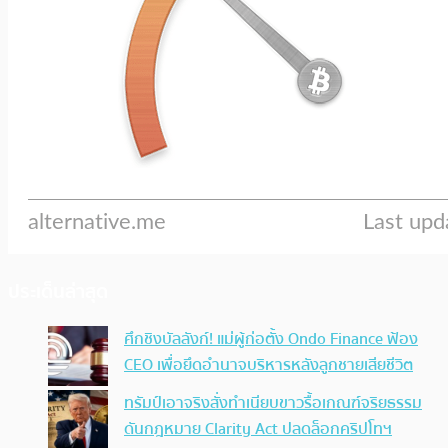
ประเด็นล่าสุด
ศึกชิงบัลลังก์! แม่ผู้ก่อตั้ง Ondo Finance ฟ้อง
CEO เพื่อยึดอำนาจบริหารหลังลูกชายเสียชีวิต
ทรัมป์เอาจริง สั่งทำเนียบขาวรื้อเกณฑ์จริยธรรม
ดันกฎหมาย Clarity Act ปลดล็อกคริปโทฯ