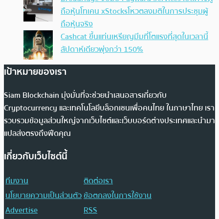
ถือหุ้นโทเคน xStocksโหวตลงมติในการประชุมผู้
ถือหุ้นจริง
Cashcat ขึ้นแท่นเหรียญมีมที่โตแรงที่สุดในเวลานี้
สัปดาห์เดียวพุ่งกว่า 150%
เป้าหมายของเรา
Siam Blockchain มุ่งมั่นที่จะช่วยนำเสนอสารเกี่ยวกับ
Cryptocurrency และเทคโนโลยีบล็อกเชนเพื่อคนไทย ในภาษาไทย เรา
รวบรวมข้อมูลส่วนใหญ่จากเว็บไซต์และเว็บบอร์ดต่างประเทศและนำมา
แปลส่งตรงถึงฟีดคุณ
เกี่ยวกับเว็บไซต์นี้
ทีมงาน
ติดต่อเรา
นโยบายความเป็นส่วนตัว
ข้อตกลงในการใช้งาน
Advertise
RSS