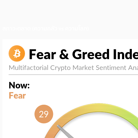
สภาวะตลาด (ความกลัว vs ความโลภ)