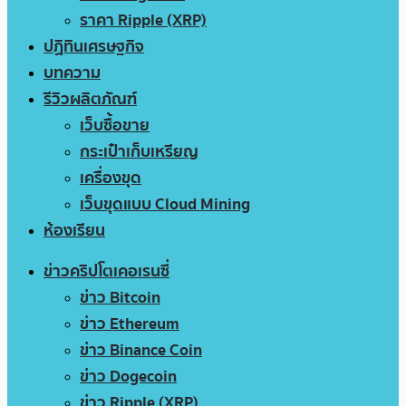
ราคา Ripple (XRP)
ปฏิทินเศรษฐกิจ
บทความ
รีวิวผลิตภัณฑ์
เว็บซื้อขาย
กระเป๋าเก็บเหรียญ
เครื่องขุด
เว็บขุดแบบ Cloud Mining
ห้องเรียน
ข่าวคริปโตเคอเรนซี่
ข่าว Bitcoin
ข่าว Ethereum
ข่าว Binance Coin
ข่าว Dogecoin
ข่าว Ripple (XRP)