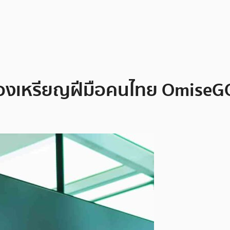
องเหรียญฝีมือคนไทย OmiseGO 