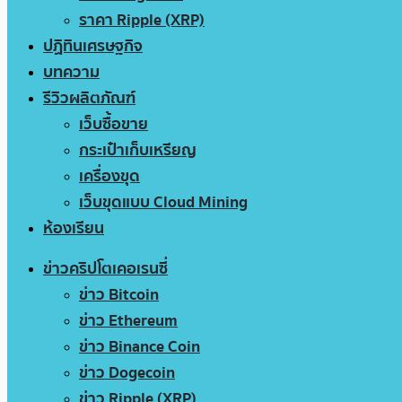
ราคา Ripple (XRP)
ปฏิทินเศรษฐกิจ
บทความ
รีวิวผลิตภัณฑ์
เว็บซื้อขาย
กระเป๋าเก็บเหรียญ
เครื่องขุด
เว็บขุดแบบ Cloud Mining
ห้องเรียน
ข่าวคริปโตเคอเรนซี่
ข่าว Bitcoin
ข่าว Ethereum
ข่าว Binance Coin
ข่าว Dogecoin
ข่าว Ripple (XRP)