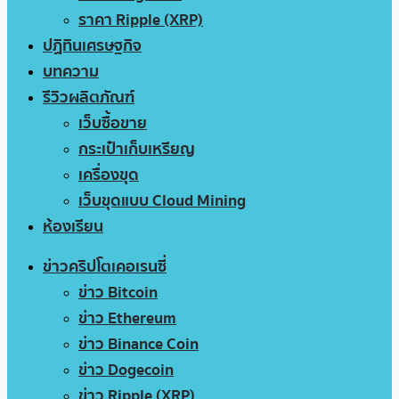
ราคา Ripple (XRP)
ปฏิทินเศรษฐกิจ
บทความ
รีวิวผลิตภัณฑ์
เว็บซื้อขาย
กระเป๋าเก็บเหรียญ
เครื่องขุด
เว็บขุดแบบ Cloud Mining
ห้องเรียน
ข่าวคริปโตเคอเรนซี่
ข่าว Bitcoin
ข่าว Ethereum
ข่าว Binance Coin
ข่าว Dogecoin
ข่าว Ripple (XRP)