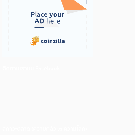
ติดตามเราบน Facebook
สภาวะตลาด (ความกลัว vs ความโลภ)