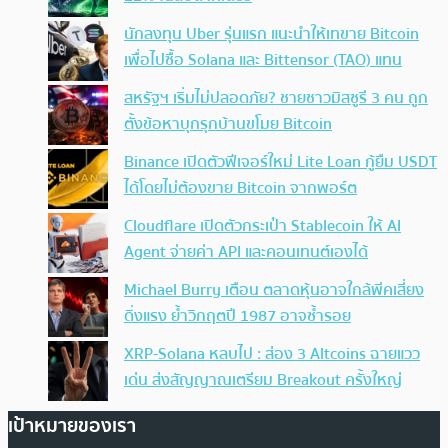
นักลงทุน Uber รุ่นแรก แนะนำให้เทขาย Bitcoin
เพื่อไปซื้อ Solana และ Bittensor (TAO) แทน
สหรัฐฯ เริ่มไม่ปลอดภัย? ชายชาวมิสซูรี 3 คน ถูก
ตั้งข้อหาบุกรุกบ้านขโมย Bitcoin
Binance เปิดตัวฟีเจอร์ใหม่ Lite Loan กู้ยืม USDT
ได้โดยไม่ต้องขาย Bitcoin จากพอร์ต
Cloudflare เปิดตัวกระเป๋า Stablecoin ให้ AI
Agent จ่ายค่า API และคอนเทนต์เองได้
Michael Burry เตือน ตลาดหุ้นอาจใกล้พีคเสี่ยง
ดิ่งแรง ย้ำวิกฤตปี 1987 อาจซ้ำรอย
XRP-Solana หลบไป : ส่อง 3 Altcoins ฉายแวว
เด่น ส่งสัญญาณเตรียม Breakout ครั้งใหญ่
เป้าหมายของเรา