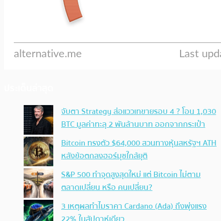
ประเด็นล่าสุด
จับตา Strategy ส่อแววเทขายรอบ 4 ? โอน 1,030
BTC มูลค่าทะลุ 2 พันล้านบาท ออกจากกระเป๋า
Bitcoin ทรงตัว $64,000 สวนทางหุ้นสหรัฐฯ ATH
หลังข้อตกลงฮอร์มุซใกล้ยุติ
S&P 500 ทำจุดสูงสุดใหม่ แต่ Bitcoin ไม่ตาม
ตลาดเปลี่ยน หรือ คนเปลี่ยน?
3 เหตุผลทำไมราคา Cardano (Ada) ถึงพุ่งแรง
22% ในสัปดาห์เดียว