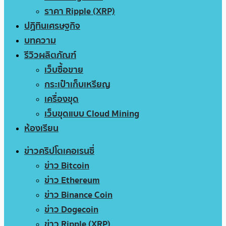
ราคา Ripple (XRP)
ปฏิทินเศรษฐกิจ
บทความ
รีวิวผลิตภัณฑ์
เว็บซื้อขาย
กระเป๋าเก็บเหรียญ
เครื่องขุด
เว็บขุดแบบ Cloud Mining
ห้องเรียน
ข่าวคริปโตเคอเรนซี่
ข่าว Bitcoin
ข่าว Ethereum
ข่าว Binance Coin
ข่าว Dogecoin
ข่าว Ripple (XRP)