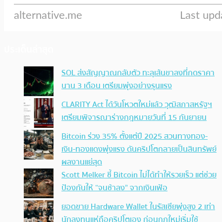
ประเด็นล่าสุด
SOL ส่งสัญญาณกลับตัว ทะลุเส้นขาลงที่กดราคา
นาน 3 เดือน เตรียมพุ่งอย่างรุนแรง
CLARITY Act ได้วันโหวตใหม่แล้ว วุฒิสภาสหรัฐฯ
เตรียมพิจารณาร่างกฎหมายวันที่ 15 กันยายน
Bitcoin ร่วง 35% ตั้งแต่ปี 2025 สวนทางทอง-
เงิน-ทองแดงพุ่งแรง ดันคริปโตกลายเป็นสินทรัพย์
ผลงานแย่สุด
Scott Melker ชี้ Bitcoin ไม่ได้ทำให้รวยเร็ว แต่ช่วย
ป้องกันให้ “จนช้าลง” จากเงินเฟ้อ
ยอดขาย Hardware Wallet ในรัสเซียพุ่งสูง 2 เท่า
นักลงทุนแห่ถือคริปโตเอง ก่อนกฎใหม่เริ่มใช้