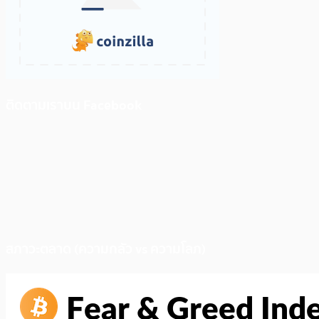
ติดตามเราบน Facebook
สภาวะตลาด (ความกลัว vs ความโลภ)