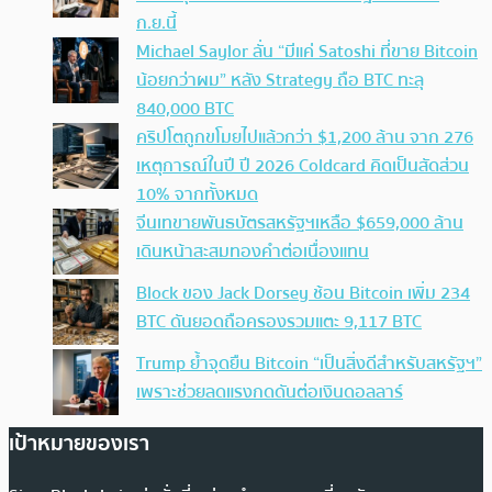
ก.ย.นี้
Michael Saylor ลั่น “มีแค่ Satoshi ที่ขาย Bitcoin
น้อยกว่าผม” หลัง Strategy ถือ BTC ทะลุ
840,000 BTC
คริปโตถูกขโมยไปแล้วกว่า $1,200 ล้าน จาก 276
เหตุการณ์ในปี ปี 2026 Coldcard คิดเป็นสัดส่วน
10% จากทั้งหมด
จีนเทขายพันธบัตรสหรัฐฯเหลือ $659,000 ล้าน
เดินหน้าสะสมทองคำต่อเนื่องแทน
Block ของ Jack Dorsey ช้อน Bitcoin เพิ่ม 234
BTC ดันยอดถือครองรวมแตะ 9,117 BTC
Trump ย้ำจุดยืน Bitcoin “เป็นสิ่งดีสำหรับสหรัฐฯ”
เพราะช่วยลดแรงกดดันต่อเงินดอลลาร์
เป้าหมายของเรา