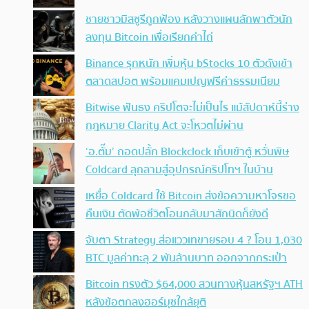
ชายชาวมิสซูรีถูกฟ้อง หลังวางแผนลักพาตัวนัก
ลงทุน Bitcoin เพื่อเรียกค่าไถ่
Binance รุกหนัก เพิ่มหุ้น bStocks 10 ตัวดังเข้า
ตลาดสปอต พร้อมแคมเปญฟรีค่าธรรมเนียม
Bitwise ฟันธง คริปโตจะไม่เป็นไร แม้สัปดาห์นี้ร่าง
กฎหมาย Clarity Act จะโหวตไม่ผ่าน
‘อ.ตั๊ม’ ถอดปลั้ก Blockclock เก็บเข้าตู้ หวั่นพิษ
Coldcard ลุกลามสู่อุปกรณ์คริปโทฯ ในบ้าน
เหยื่อ Coldcard ใช้ Bitcoin ส่งข้อความหาโจรขอ
คืนเงิน ตัดพ้อชีวิตโอนกลับมาสักนิดก็ยังดี
จับตา Strategy ส่อแววเทขายรอบ 4 ? โอน 1,030
BTC มูลค่าทะลุ 2 พันล้านบาท ออกจากกระเป๋า
Bitcoin ทรงตัว $64,000 สวนทางหุ้นสหรัฐฯ ATH
หลังข้อตกลงฮอร์มุซใกล้ยุติ