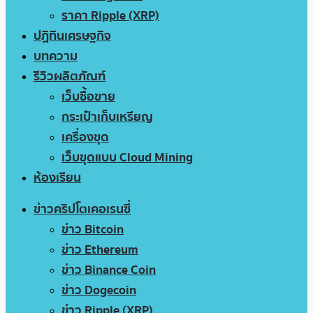
ราคา Ripple (XRP)
ปฏิทินเศรษฐกิจ
บทความ
รีวิวผลิตภัณฑ์
เว็บซื้อขาย
กระเป๋าเก็บเหรียญ
เครื่องขุด
เว็บขุดแบบ Cloud Mining
ห้องเรียน
ข่าวคริปโตเคอเรนซี่
ข่าว Bitcoin
ข่าว Ethereum
ข่าว Binance Coin
ข่าว Dogecoin
ข่าว Ripple (XRP)