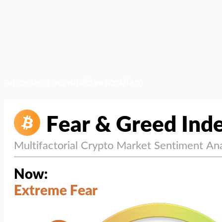
สภาวะตลาด (ความกลัว vs ความโลภ)