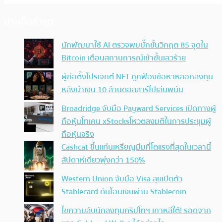
ประเด็นล่าสุด
นักพัฒนาใช้ AI ตรวจพบบั๊กขั้นวิกฤต 85 จุดใน
Bitcoin เตือนสถานการณ์เข้าขั้นเลวร้าย
ผู้ก่อตั้งโปรเจกต์ NFT ถูกฟ้องข้อหาหลอกลงทุน
หลังนำเงิน 10 ล้านดอลลาร์ไปเล่นพนัน
Broadridge จับมือ Payward Services เปิดทางผู้
ถือหุ้นโทเคน xStocksโหวตลงมติในการประชุมผู้
ถือหุ้นจริง
Cashcat ขึ้นแท่นเหรียญมีมที่โตแรงที่สุดในเวลานี้
สัปดาห์เดียวพุ่งกว่า 150%
Western Union จับมือ Visa ลุยเปิดตัว
Stablecard ดันโอนเงินผ่าน Stablecoin
ไขความลับนักลงทุนคริปโทฯ เกาหลีใต้! รอดจาก