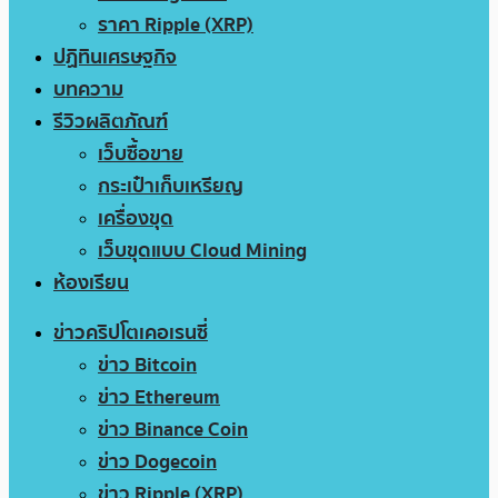
ราคา Ripple (XRP)
ปฏิทินเศรษฐกิจ
บทความ
รีวิวผลิตภัณฑ์
เว็บซื้อขาย
กระเป๋าเก็บเหรียญ
เครื่องขุด
เว็บขุดแบบ Cloud Mining
ห้องเรียน
ข่าวคริปโตเคอเรนซี่
ข่าว Bitcoin
ข่าว Ethereum
ข่าว Binance Coin
ข่าว Dogecoin
ข่าว Ripple (XRP)