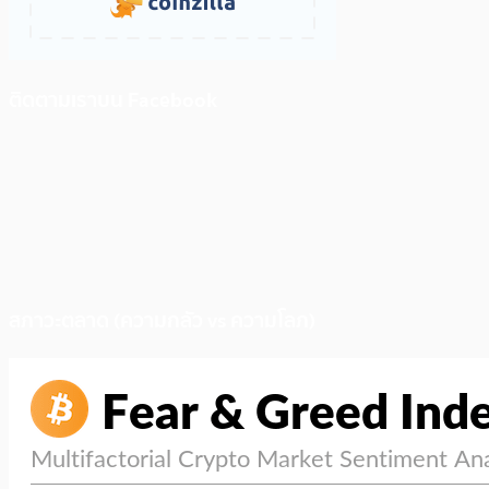
ติดตามเราบน Facebook
สภาวะตลาด (ความกลัว vs ความโลภ)