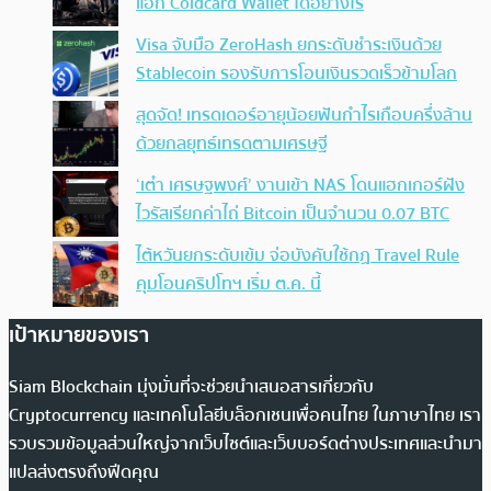
แฮก Coldcard Wallet ได้อย่างไร
Visa จับมือ ZeroHash ยกระดับชำระเงินด้วย
Stablecoin รองรับการโอนเงินรวดเร็วข้ามโลก
สุดจัด! เทรดเดอร์อายุน้อยฟันกำไรเกือบครึ่งล้าน
ด้วยกลยุทธ์เทรดตามเศรษฐี
‘เต๋า เศรษฐพงศ์’ งานเข้า NAS โดนแฮกเกอร์ฝัง
ไวรัสเรียกค่าไถ่ Bitcoin เป็นจำนวน 0.07 BTC
ไต้หวันยกระดับเข้ม จ่อบังคับใช้กฏ Travel Rule
คุมโอนคริปโทฯ เริ่ม ต.ค. นี้
เป้าหมายของเรา
Siam Blockchain มุ่งมั่นที่จะช่วยนำเสนอสารเกี่ยวกับ
Cryptocurrency และเทคโนโลยีบล็อกเชนเพื่อคนไทย ในภาษาไทย เรา
รวบรวมข้อมูลส่วนใหญ่จากเว็บไซต์และเว็บบอร์ดต่างประเทศและนำมา
แปลส่งตรงถึงฟีดคุณ