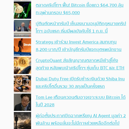
ตลาดคริปโทฯ ฟื้น! Bitcoin ยื้อแถว $64,700 ลุ้น
ทะลุผ่านกรอบ $65,000
ปูตินตัดหน้าทรัมป์ เซ็นลงนามอนุมัติกฎหมายคริป
โทฯ ฉบับแรก เริ่มมีผลบังคับใช้ 1 ก.ย. นี้
Strategy เข้าร่วม Invest America สมทบทุน
8,200 บาท/ปี เข้าบัญชีทรัมป์แจกบุตรพนักงาน
CryptoQuant ส่งสัญญาณตลาดหมีเข้าสู่โค้ง
สุดท้าย หลังพบเจ้าคริปโทฯ ซุ่มเก็บ BTC และ ETH
Dubai Duty Free เปิดรับชำระเงินด้วย Shiba Inu
และคริปโตอื่นรวม 30 สกุลเป็นครั้งแรก
Tom Lee เตือนควอนตัมอาจเจาะระบบ Bitcoin ได้
ในปี 2028
ผู้ก่อตั้งประกาศปิดฉากเหรียญ AI Agent มูลค่า 2
พันล้าน พร้อมลั่นจะไม่มีการช่วยเหลืออีกต่อไป