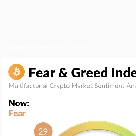
สภาวะตลาด (ความกลัว vs ความโลภ)