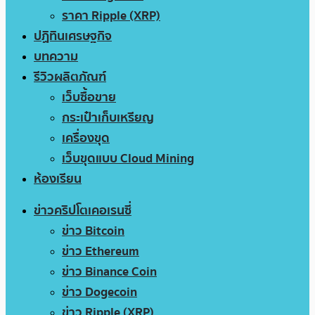
ราคา Ripple (XRP)
ปฏิทินเศรษฐกิจ
บทความ
รีวิวผลิตภัณฑ์
เว็บซื้อขาย
กระเป๋าเก็บเหรียญ
เครื่องขุด
เว็บขุดแบบ Cloud Mining
ห้องเรียน
ข่าวคริปโตเคอเรนซี่
ข่าว Bitcoin
ข่าว Ethereum
ข่าว Binance Coin
ข่าว Dogecoin
ข่าว Ripple (XRP)