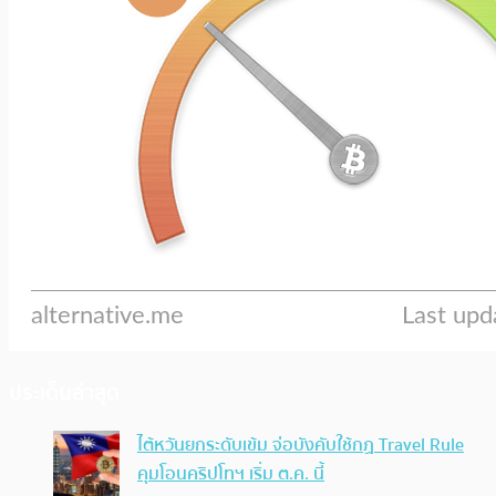
ประเด็นล่าสุด
ไต้หวันยกระดับเข้ม จ่อบังคับใช้กฏ Travel Rule
คุมโอนคริปโทฯ เริ่ม ต.ค. นี้