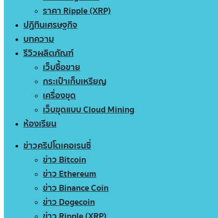
ราคา Ripple (XRP)
ปฏิทินเศรษฐกิจ
บทความ
รีวิวผลิตภัณฑ์
เว็บซื้อขาย
กระเป๋าเก็บเหรียญ
เครื่องขุด
เว็บขุดแบบ Cloud Mining
ห้องเรียน
ข่าวคริปโตเคอเรนซี่
ข่าว Bitcoin
ข่าว Ethereum
ข่าว Binance Coin
ข่าว Dogecoin
ข่าว Ripple (XRP)