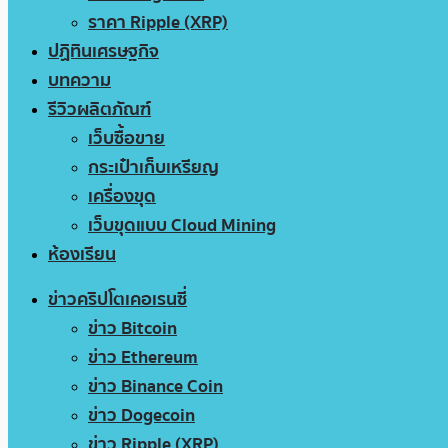
ราคา Ripple (XRP)
ปฏิทินเศรษฐกิจ
บทความ
รีวิวผลิตภัณฑ์
เว็บซื้อขาย
กระเป๋าเก็บเหรียญ
เครื่องขุด
เว็บขุดแบบ Cloud Mining
ห้องเรียน
ข่าวคริปโตเคอเรนซี่
ข่าว Bitcoin
ข่าว Ethereum
ข่าว Binance Coin
ข่าว Dogecoin
ข่าว Ripple (XRP)