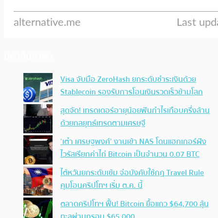
ประเด็นล่าสุด
Visa จับมือ ZeroHash ยกระดับชำระเงินด้วย
Stablecoin รองรับการโอนเงินรวดเร็วข้ามโลก
สุดจัด! เทรดเดอร์อายุน้อยฟันกำไรเกือบครึ่งล้าน
ด้วยกลยุทธ์เทรดตามเศรษฐี
‘เต๋า เศรษฐพงศ์’ งานเข้า NAS โดนแฮกเกอร์ฝัง
ไวรัสเรียกค่าไถ่ Bitcoin เป็นจำนวน 0.07 BTC
ไต้หวันยกระดับเข้ม จ่อบังคับใช้กฏ Travel Rule
คุมโอนคริปโทฯ เริ่ม ต.ค. นี้
ตลาดคริปโทฯ ฟื้น! Bitcoin ยื้อแถว $64,700 ลุ้น
ทะลุผ่านกรอบ $65,000