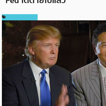
“Fed ได้ตายไปแล้ว”
ข่าวคริปโตเคอเรนซี่