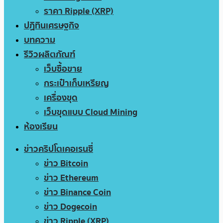
ราคา Ripple (XRP)
ปฏิทินเศรษฐกิจ
บทความ
รีวิวผลิตภัณฑ์
เว็บซื้อขาย
กระเป๋าเก็บเหรียญ
เครื่องขุด
เว็บขุดแบบ Cloud Mining
ห้องเรียน
ข่าวคริปโตเคอเรนซี่
ข่าว Bitcoin
ข่าว Ethereum
ข่าว Binance Coin
ข่าว Dogecoin
ข่าว Ripple (XRP)