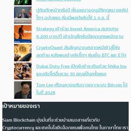
ปูตินตัดหน้าทรัมป์ เซ็นลงนามอนุมัติกฎหมายคริป
โทฯ ฉบับแรก เริ่มมีผลบังคับใช้ 1 ก.ย. นี้
Strategy เข้าร่วม Invest America สมทบทุน
8,200 บาท/ปี เข้าบัญชีทรัมป์แจกบุตรพนักงาน
CryptoQuant ส่งสัญญาณตลาดหมีเข้าสู่โค้ง
สุดท้าย หลังพบเจ้าคริปโทฯ ซุ่มเก็บ BTC และ ETH
Dubai Duty Free เปิดรับชำระเงินด้วย Shiba Inu
และคริปโตอื่นรวม 30 สกุลเป็นครั้งแรก
Tom Lee เตือนควอนตัมอาจเจาะระบบ Bitcoin ได้
ในปี 2028
เป้าหมายของเรา
Siam Blockchain มุ่งมั่นที่จะช่วยนำเสนอสารเกี่ยวกับ
Cryptocurrency และเทคโนโลยีบล็อกเชนเพื่อคนไทย ในภาษาไทย เรา