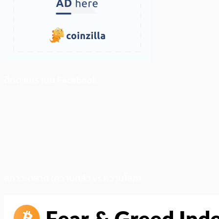
ติดตามเราบน Facebook
สภาวะตลาด (ความกลัว vs ความโลภ)