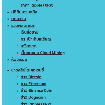
ราคา Ripple (XRP)
ปฏิทินเศรษฐกิจ
บทความ
รีวิวผลิตภัณฑ์
เว็บซื้อขาย
กระเป๋าเก็บเหรียญ
เครื่องขุด
เว็บขุดแบบ Cloud Mining
ห้องเรียน
ข่าวคริปโตเคอเรนซี่
ข่าว Bitcoin
ข่าว Ethereum
ข่าว Binance Coin
ข่าว Dogecoin
ข่าว Ripple (XRP)