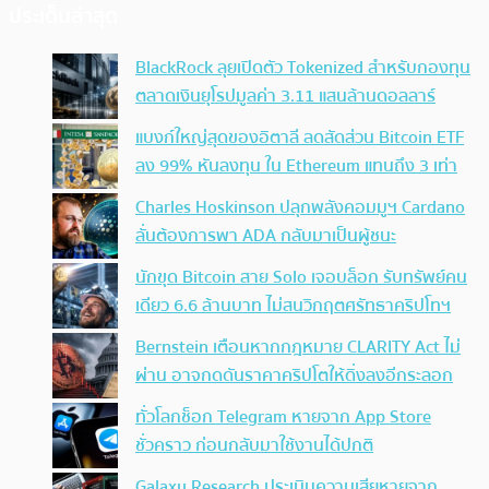
ประเด็นล่าสุด
BlackRock ลุยเปิดตัว Tokenized สำหรับกองทุน
ตลาดเงินยุโรปมูลค่า 3.11 แสนล้านดอลลาร์
แบงก์ใหญ่สุดของอิตาลี ลดสัดส่วน Bitcoin ETF
ลง 99% หันลงทุน ใน Ethereum แทนถึง 3 เท่า
Charles Hoskinson ปลุกพลังคอมมูฯ Cardano
ลั่นต้องการพา ADA กลับมาเป็นผู้ชนะ
นักขุด Bitcoin สาย Solo เจอบล็อก รับทรัพย์คน
เดียว 6.6 ล้านบาท ไม่สนวิกฤตศรัทธาคริปโทฯ
Bernstein เตือนหากกฎหมาย CLARITY Act ไม่
ผ่าน อาจกดดันราคาคริปโตให้ดิ่งลงอีกระลอก
ทั่วโลกช็อก Telegram หายจาก App Store
ชั่วคราว ก่อนกลับมาใช้งานได้ปกติ
Galaxy Research ประเมินความเสียหายจาก