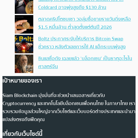
Coldcard อาจพุ่งสูงถึง $130 ล้าน
ตลาดคริปโตซบเซา วอลุ่มซื้อขายรายวันดิ่งเหลือ
$1.5 หมื่นล้าน ต่ำสุดตั้งแต่ต้นปี 2026
Boltz ประกาศระงับให้บริการ Bitcoin Swap
ชั่วคราว หลังตัวเลขการใช้ AI แฮ็กระบบพุ่งสูง
ซินแสชื่อดัง เฉลยแล้ว ‘บล็อกเชน’ เป็นธาตุอะไรใน
ศาสตร์จีน
เป้าหมายของเรา
Siam Blockchain มุ่งมั่นที่จะช่วยนำเสนอสารเกี่ยวกับ
Cryptocurrency และเทคโนโลยีบล็อกเชนเพื่อคนไทย ในภาษาไทย เรา
รวบรวมข้อมูลส่วนใหญ่จากเว็บไซต์และเว็บบอร์ดต่างประเทศและนำมา
แปลส่งตรงถึงฟีดคุณ
เกี่ยวกับเว็บไซต์นี้