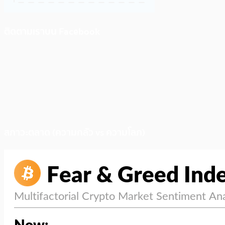
ติดตามเราบน Facebook
สภาวะตลาด (ความกลัว vs ความโลภ)