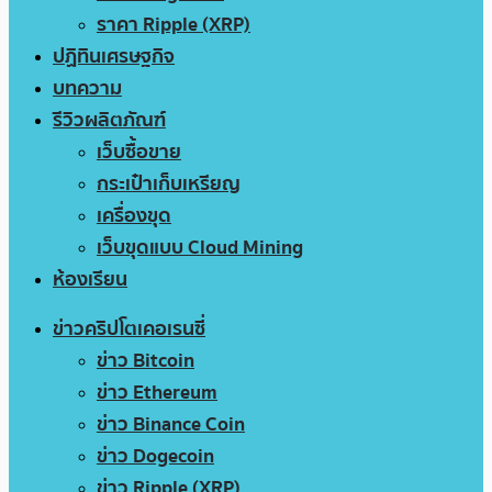
ราคา Ripple (XRP)
ปฏิทินเศรษฐกิจ
บทความ
รีวิวผลิตภัณฑ์
เว็บซื้อขาย
กระเป๋าเก็บเหรียญ
เครื่องขุด
เว็บขุดแบบ Cloud Mining
ห้องเรียน
ข่าวคริปโตเคอเรนซี่
ข่าว Bitcoin
ข่าว Ethereum
ข่าว Binance Coin
ข่าว Dogecoin
ข่าว Ripple (XRP)